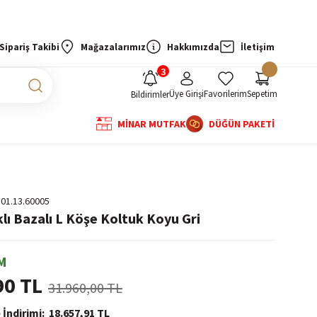
Sipariş Takibi
Mağazalarımız
Hakkımızda
İletişim
Üye Girişi
Favorilerim
Sepetim
Bildirimler
MİNAR MUTFAK
DÜĞÜN PAKETİ
.01.13.60005
lı Bazalı L Köşe Koltuk Koyu Gri
M
90 TL
31.960,00 TL
 İndirimi
18.657,91 TL