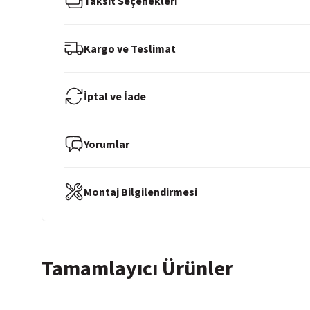
Taksit Seçenekleri
Kargo ve Teslimat
İptal ve İade
Yorumlar
Montaj Bilgilendirmesi
4 Renk
4 Renk
Tamamlayıcı Ürünler
ÖZEL İNDİRİM
ÖZEL İNDİRİM