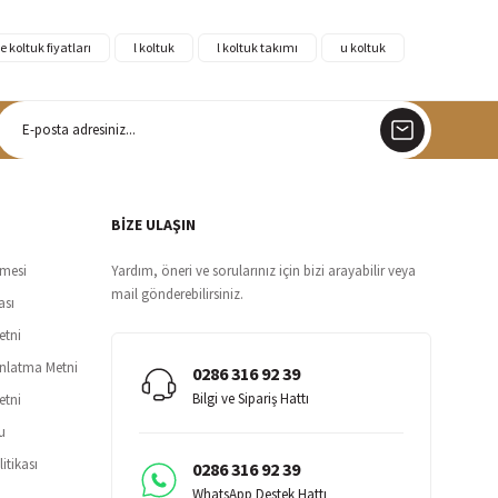
e koltuk fiyatları
l koltuk
l koltuk takımı
u koltuk
argo
siz teslimat
BİZE ULAŞIN
şmesi
Yardım, öneri ve sorularınız için bizi arayabilir veya
mail gönderebilirsiniz.
ası
etni
ınlatma Metni
0286 316 92 39
Bilgi ve Sipariş Hattı
etni
u
itikası
0286 316 92 39
WhatsApp Destek Hattı