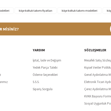
 Bazalı L Köşe Koltuk + Berjer Set
Alkon Berjer
odelleri
köşe koltuk takımı fiyatları
köşe koltuk takımı modelleri
köş
%39 İNDİRİM
TL
8.299,90 TL
R MİSİNİZ?
13.530,00 TL
%100 Güvenli Alışveriş
Ücretsiz K
t SSl sertifikası ve 3D ödeme ile bilgileriniz güvende
Tüm ürünlerde ücret
YARDIM
SÖZLEŞMELER
İptal, İade ve Değişim
Mesafeli Satış Sözle
Yedek Parça Talebi
Kişisel Veriler Politik
z
Ödeme Seçenekleri
Genel Aydınlatma M
arımız
S.S.S.
Eletronik Ticari Ayd
Sipariş Sorgula
Çerez Aydınlatma M
KVKK Başvuru Form
Sosyal Uygunluk Pol