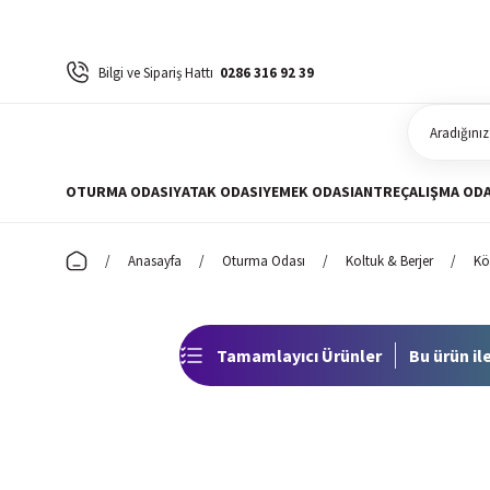
Bilgi ve Sipariş Hattı
0286 316 92 39
OTURMA ODASI
YATAK ODASI
YEMEK ODASI
ANTRE
ÇALIŞMA ODA
Anasayfa
Oturma Odası
Koltuk & Berjer
Kö
Tamamlayıcı Ürünler
Bu ürün ile