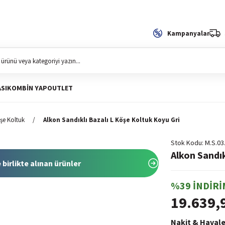
Kampanyalar
SI
KOMBIN YAP
OUTLET
şe Koltuk
Alkon Sandıklı Bazalı L Köşe Koltuk Koyu Gri
Stok Kodu
M.S.03
Alkon Sandık
 birlikte alınan ürünler
%39 İNDİRİ
19.639,
Nakit & Havale