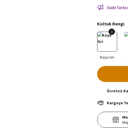
Vade farksı
Koltuk Rengi
Ücretsiz
K
Kargoya Tes
Ma
Mağ