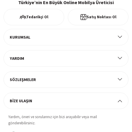
Türkiye’nin En Büyük Online Mobilya Üreticisi
Tedarikçi Ol
Satış Noktası Ol
Ücretsiz Kargo
Tüm ürünlerde ücretsiz teslimat
KURUMSAL
YARDIM
Müşteri Memnuniyeti
%100 müşteri memnuniyeti odaklı ve güvenilir hizmet anlayışı
SÖZLEŞMELER
BİZE ULAŞIN
Yardım, öneri ve sorularınız için bizi arayabilir veya mail
gönderebilirsiniz.