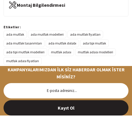
Montaj Bilgilendirmesi
Etiketler :
ada mutfak
ada mutfak modelleri
ada mutfak fiyatları
ada mutfak tasarımları
ada mutfak dolabı
ada tipi mutfak
ada tipi mutfak modelleri
mutfak adası
mutfak adası modelleri
mutfak adası fiyatları
KAMPANYALARIMIZDAN İLK SİZ HABERDAR OLMAK İSTER
MİSİNİZ?
Hızlı Teslimat
Siparişleriniz en kısa sürede hazırlanarak kargoya verilir
Kayıt Ol
%100 Güvenli Alışveriş
256Bit SSl sertifikası ve 3D ödeme ile bilgileriniz güvende