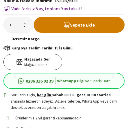
Nakit & Havale İndirimi
13.128,90 TL
Vade farksız 5 ay, toplam 9 ay taksit!
Sepete Ekle
Ücretsiz
Kargo
Kargoya Teslim Tarihi: 15 İş Günü
Mağazada Gör
Mağazalarımız
0286 316 92 39
WhatsApp
Bilgi ve Sipariş Hattı
Sorularınız için,
her gün
sabah 08:30 - gece 01:30 saatleri
arasında hizmetinizdeyiz. Bizlere telefon, WhatsApp veya canlı
destek üzerinden ulaşabilirsiniz.
Ürünlerimiz 2 yıl garanti kapsamındadır.