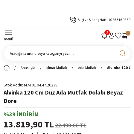
Bilgi ve Sipariş Hattı
0286 316 92 39
menü
Anasayfa
Minar Mutfak
Ada Mutfak
Alvinka 120 C
Stok Kodu
M.M.01.04.47.20238
Alvinka 120 Cm Duz Ada Mutfak Dolabı Beyaz
Dore
%39 İNDİRİM
13.819,90 TL
22.490,00 TL