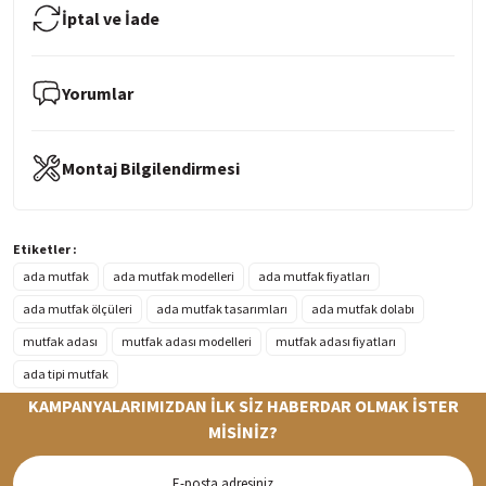
İptal ve İade
Yorumlar
Montaj Bilgilendirmesi
Etiketler :
ada mutfak
ada mutfak modelleri
ada mutfak fiyatları
ada mutfak ölçüleri
ada mutfak tasarımları
ada mutfak dolabı
mutfak adası
mutfak adası modelleri
mutfak adası fiyatları
ada tipi mutfak
KAMPANYALARIMIZDAN İLK SİZ HABERDAR OLMAK İSTER
MİSİNİZ?
Hızlı Teslimat