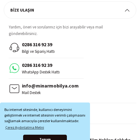
BİZE ULAŞIN
Yardım, öneri ve sorularınız için bizi arayabilir veya mail
gönderebilirsiniz.
0286 316 92 39
Bilgi ve Sipariş Hattı
0286 316 92 39
WhatsApp Destek Hattı
info@minarmobilya.com
Mail Destek
BİZİ TAKİP EDİN:
Bu internet sitesinde, kullanıcı deneyimini
MOBİL UYGULAMALAR:
geliştirmek ve internet sitesinin verimli çalışmasını
sağlamak amacıyla çerezler kullanılmaktadır.
Çerez Aydınlatma Metni
Copyright © 1997 - 2025 Minar Mobilya® Tüm Hakları Saklıdır.
Tamam