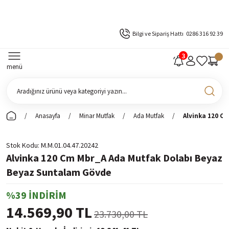
Bilgi ve Sipariş Hattı
0286 316 92 39
menü
Anasayfa
Minar Mutfak
Ada Mutfak
Alvinka 120 C
Stok Kodu
M.M.01.04.47.20242
Alvinka 120 Cm Mbr_A Ada Mutfak Dolabı Beyaz
Beyaz Suntalam Gövde
%39 İNDİRİM
14.569,90 TL
23.730,00 TL