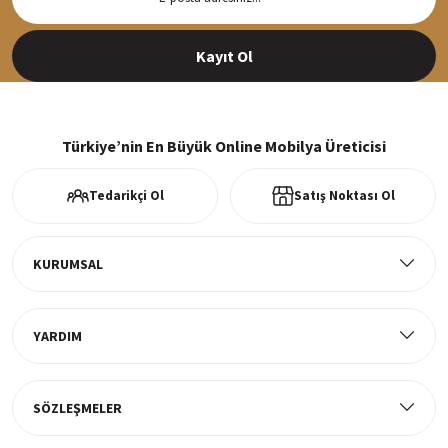
Siparişleriniz en kısa sürede hazırlanarak kargoya verilir
Kayıt Ol
%100 Güvenli Alışveriş
256Bit SSl sertifikası ve 3D ödeme ile bilgileriniz güvende
Türkiye’nin En Büyük Online Mobilya Üreticisi
Tedarikçi Ol
Satış Noktası Ol
Ücretsiz Kargo
Tüm ürünlerde ücretsiz teslimat
KURUMSAL
YARDIM
Müşteri Memnuniyeti
%100 müşteri memnuniyeti odaklı ve güvenilir hizmet anlayışı
SÖZLEŞMELER