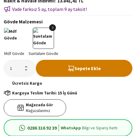
Nakit & Havale İndirimi
13.841,41 TL
Vade farksız 5 ay, toplam 9 ay taksit!
Gövde Malzemesi
Sepete Ekle
Ücretsiz
Kargo
Kargoya Teslim Tarihi: 15 İş Günü
Mağazada Gör
Mağazalarımız
0286 316 92 39
WhatsApp
Bilgi ve Sipariş Hattı