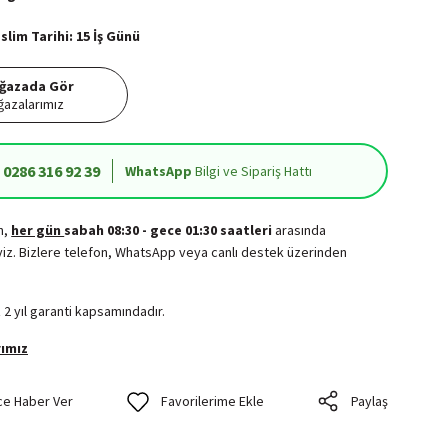
lim Tarihi: 15 İş Günü
ğazada Gör
azalarımız
0286 316 92 39
WhatsApp
Bilgi ve Sipariş Hattı
in,
her gün
sabah 08:30 - gece 01:30 saatleri
arasında
iz. Bizlere telefon, WhatsApp veya canlı destek üzerinden
.
 2 yıl garanti kapsamındadır.
ımız
ce Haber Ver
Paylaş