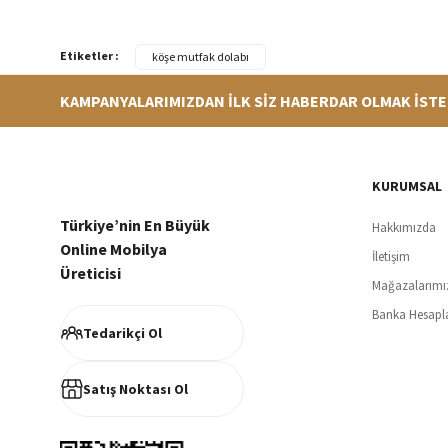
Etiketler :
köşe mutfak dolabı
KAMPANYALARIMIZDAN İLK SİZ HABERDAR OLMAK İSTE
Hızlı Teslimat
Siparişleriniz en kısa sürede hazırlanarak kargoya verilir
256Bi
KURUMSAL
Türkiye’nin En Büyük
Hakkımızda
Online Mobilya
İletişim
Üreticisi
Mağazalarımı
Müşteri Memnuniyeti
Banka Hesapl
%100 müşteri memnuniyeti odaklı ve güvenilir hizmet anlayışı
Tedarikçi Ol
Satış Noktası Ol