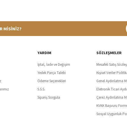
R MİSİNİZ?
%100 Güvenli Alışveriş
Ücretsiz K
t SSl sertifikası ve 3D ödeme ile bilgileriniz güvende
Tüm ürünlerde ücret
YARDIM
SÖZLEŞMELER
İptal, İade ve Değişim
Mesafeli Satış Sözle
Yedek Parça Talebi
Kişisel Veriler Politik
z
Ödeme Seçenekleri
Genel Aydınlatma M
arımız
S.S.S.
Eletronik Ticari Ayd
Sipariş Sorgula
Çerez Aydınlatma M
KVKK Başvuru Form
Sosyal Uygunluk Pol