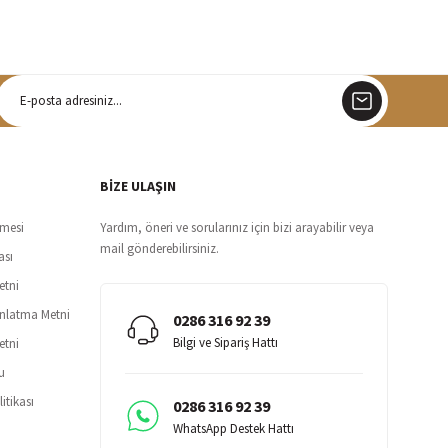
argo
siz teslimat
BİZE ULAŞIN
şmesi
Yardım, öneri ve sorularınız için bizi arayabilir veya
mail gönderebilirsiniz.
ası
etni
ınlatma Metni
0286 316 92 39
Bilgi ve Sipariş Hattı
etni
u
itikası
0286 316 92 39
WhatsApp Destek Hattı