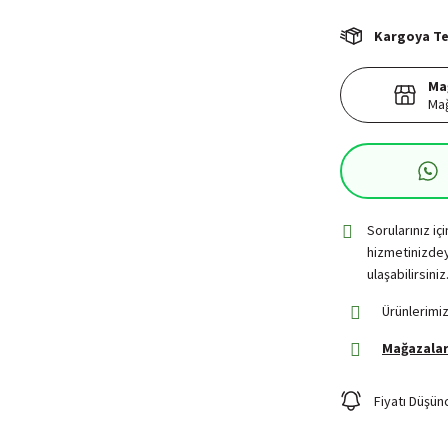
Kargoya Tes
Ma
Mağ
Sorularınız iç
hizmetinizdey
ulaşabilirsiniz
Ürünlerimiz
Mağazalar
Fiyatı Düşün