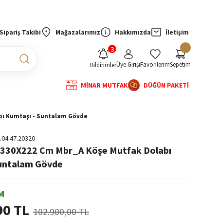
Sipariş Takibi
Mağazalarımız
Hakkımızda
İletişim
Üye Girişi
Favorilerim
Sepetim
Bildirimler
MİNAR MUTFAK
DÜĞÜN PAKETİ
bı Kumtaşı - Suntalam Gövde
.04.47.20320
-330X222 Cm Mbr_A Köşe Mutfak Dolabı
Suntalam Gövde
M
90 TL
102.900,00 TL