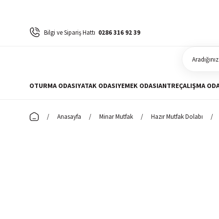
Bilgi ve Sipariş Hattı
0286 316 92 39
OTURMA ODASI
YATAK ODASI
YEMEK ODASI
ANTRE
ÇALIŞMA ODA
Anasayfa
Minar Mutfak
Hazır Mutfak Dolabı