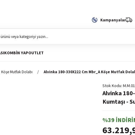
Kampanyalar
SI
KOMBIN YAP
OUTLET
Köşe Mutfak Dolabı
Alvinka 180-330X222 Cm Mbr_A Köşe Mutfak Dola
Stok Kodu
M.M.01
Alvinka 180
Kumtaşı - 
%39 İNDİRİ
63.219,