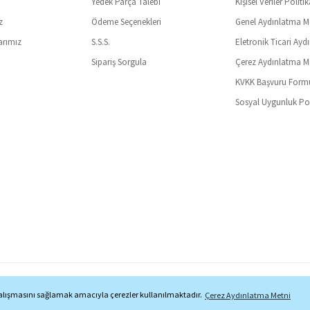
Yedek Parça Talebi
Kişisel Veriler Politik
z
Ödeme Seçenekleri
Genel Aydınlatma M
arımız
S.S.S.
Eletronik Ticari Ayd
Sipariş Sorgula
Çerez Aydınlatma M
KVKK Başvuru Form
Sosyal Uygunluk Pol
Copyright © 1997 - 2025 Minar Mobilya® Tüm Hakları Saklıdır.
i çalışmasını sağlamak amacıyla çerezler kullanılmaktadır.
Çerez Aydınlatma Metni
ile
ideasoft
e-