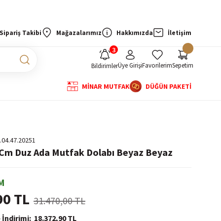
Sipariş Takibi
Mağazalarımız
Hakkımızda
İletişim
Üye Girişi
Favorilerim
Sepetim
Bildirimler
MİNAR MUTFAK
DÜĞÜN PAKETİ
.04.47.20251
 Cm Duz Ada Mutfak Dolabı Beyaz Beyaz
M
90 TL
31.470,00 TL
 İndirimi
18.372,90 TL