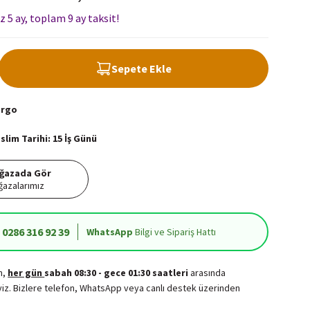
z 5 ay, toplam 9 ay taksit!
Sepete Ekle
argo
lim Tarihi: 15 İş Günü
ğazada Gör
azalarımız
0286 316 92 39
WhatsApp
Bilgi ve Sipariş Hattı
in,
her gün
sabah 08:30 - gece 01:30 saatleri
arasında
iz. Bizlere telefon, WhatsApp veya canlı destek üzerinden
.