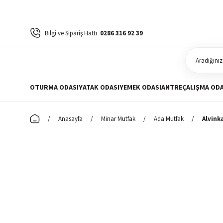
Bilgi ve Sipariş Hattı
0286 316 92 39
OTURMA ODASI
YATAK ODASI
YEMEK ODASI
ANTRE
ÇALIŞMA ODA
Anasayfa
Minar Mutfak
Ada Mutfak
Alvink