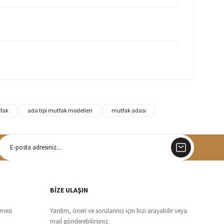
tfak
ada tipi mutfak modelleri
mutfak adası
argo
siz teslimat
BİZE ULAŞIN
şmesi
Yardım, öneri ve sorularınız için bizi arayabilir veya
mail gönderebilirsiniz.