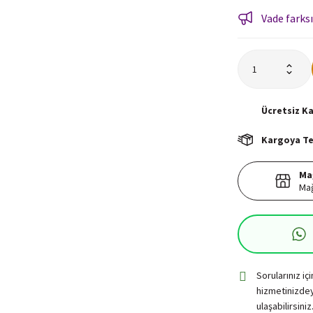
Vade farksı
Ücretsiz
K
Kargoya Tes
Ma
Mağ
Sorularınız iç
hizmetinizdey
ulaşabilirsiniz