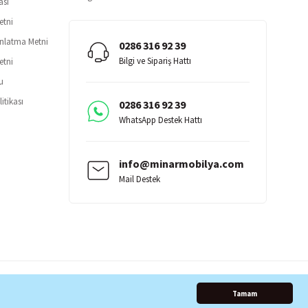
ası
etni
ınlatma Metni
0286 316 92 39
Bilgi ve Sipariş Hattı
etni
u
itikası
0286 316 92 39
WhatsApp Destek Hattı
info@minarmobilya.com
Mail Destek
Tamam