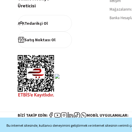
İletişim
Üreticisi
Mağazalarımı
Müşteri Memnuniyeti
Banka Hesapl
%100 müşteri memnuniyeti odaklı ve güvenilir hizmet anlayışı
Tedarikçi Ol
Satış Noktası Ol
BİZİ TAKİP EDİN:
MOBİL UYGULAMALAR:
Bu internet sitesinde, kullanıcı deneyimini geliştirmek ve internet sitesinin veriml