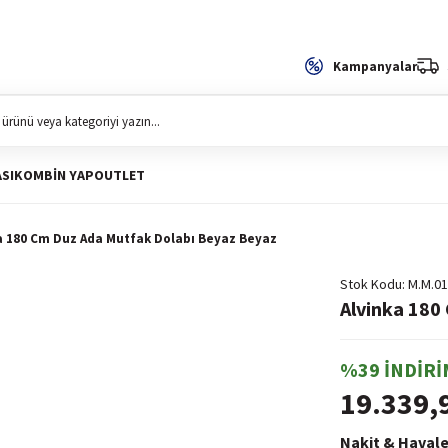
Kampanyalar
SI
KOMBIN YAP
OUTLET
a 180 Cm Duz Ada Mutfak Dolabı Beyaz Beyaz
Stok Kodu
M.M.01
Alvinka 180
%39 İNDİRİ
19.339,
Nakit & Havale