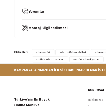
Yorumlar
Montaj Bilgilendirmesi
Etiketler :
ada mutfak
ada mutfak modelleri
ada mutfa
mutfak adası modelleri
mutfak adası fiyatları
KAMPANYALARIMIZDAN İLK SİZ HABERDAR OLMAK İSTE
Hızlı Teslimat
Siparişleriniz en kısa sürede hazırlanarak kargoya verilir
256Bi
KURUMSAL
Türkiye’nin En Büyük
Hakkımızda
Online Mobilya