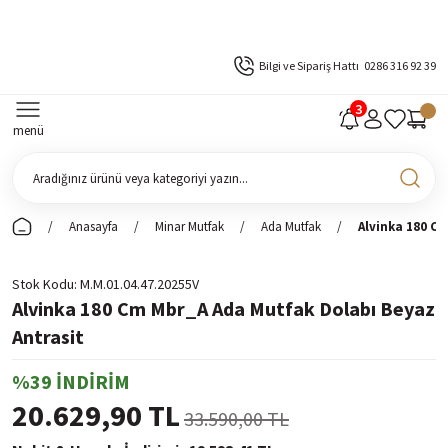
Bilgi ve Sipariş Hattı
0286 316 92 39
menü
Anasayfa
Minar Mutfak
Ada Mutfak
Alvinka 180 C
Stok Kodu
M.M.01.04.47.20255V
Alvinka 180 Cm Mbr_A Ada Mutfak Dolabı Beyaz
Antrasit
%39 İNDİRİM
20.629,90 TL
33.590,00 TL