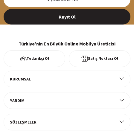
Siparişleriniz en kısa sürede hazırlanarak kargoya verilir
Kayıt Ol
%100 Güvenli Alışveriş
256Bit SSl sertifikası ve 3D ödeme ile bilgileriniz güvende
Türkiye’nin En Büyük Online Mobilya Üreticisi
Tedarikçi Ol
Satış Noktası Ol
Ücretsiz Kargo
Tüm ürünlerde ücretsiz teslimat
KURUMSAL
YARDIM
Müşteri Memnuniyeti
%100 müşteri memnuniyeti odaklı ve güvenilir hizmet anlayışı
SÖZLEŞMELER