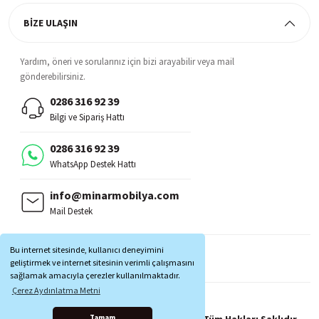
BİZE ULAŞIN
Yardım, öneri ve sorularınız için bizi arayabilir veya mail
gönderebilirsiniz.
0286 316 92 39
Bilgi ve Sipariş Hattı
0286 316 92 39
WhatsApp Destek Hattı
info@minarmobilya.com
Mail Destek
BİZİ TAKİP EDİN:
Bu internet sitesinde, kullanıcı deneyimini
MOBİL UYGULAMALAR:
geliştirmek ve internet sitesinin verimli çalışmasını
sağlamak amacıyla çerezler kullanılmaktadır.
Çerez Aydınlatma Metni
Copyright © 1997 - 2025 Minar Mobilya® Tüm Hakları Saklıdır.
Tamam