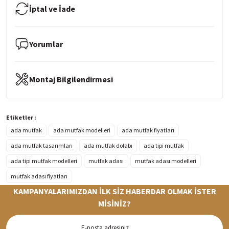
İptal ve İade
Yorumlar
Montaj Bilgilendirmesi
Etiketler :
ada mutfak
ada mutfak modelleri
ada mutfak fiyatları
ada mutfak tasarımları
ada mutfak dolabı
ada tipi mutfak
ada tipi mutfak modelleri
mutfak adası
mutfak adası modelleri
mutfak adası fiyatları
KAMPANYALARIMIZDAN İLK SİZ HABERDAR OLMAK İSTER
MİSİNİZ?
Hızlı Teslimat