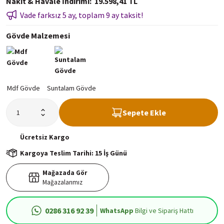
Nakit & Havale İndirimi
19.598,41 TL
Vade farksız 5 ay, toplam 9 ay taksit!
Gövde Malzemesi
Sepete Ekle
Ücretsiz
Kargo
Kargoya Teslim Tarihi: 15 İş Günü
Mağazada Gör
Mağazalarımız
0286 316 92 39
WhatsApp
Bilgi ve Sipariş Hattı