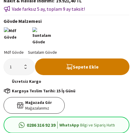
Nakit & Havale İndirimi
19.921,40 TL
Vade farksız 5 ay, toplam 9 ay taksit!
Gövde Malzemesi
Sepete Ekle
Ücretsiz
Kargo
Kargoya Teslim Tarihi: 15 İş Günü
Mağazada Gör
Mağazalarımız
0286 316 92 39
WhatsApp
Bilgi ve Sipariş Hattı