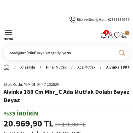
Bilgi ve Sipariş Hattı
0286 316 92 39
menü
Anasayfa
Minar Mutfak
Ada Mutfak
Alvinka 180 C
Stok Kodu
M.M.01.04.47.20262V
Alvinka 180 Cm Mbr_C Ada Mutfak Dolabı Beyaz
Beyaz
%39 İNDİRİM
20.969,90 TL
34.130,00 TL