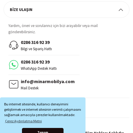
BİZE ULAŞIN
Yardım, öneri ve sorularınız için bizi arayabilir veya mail
gönderebilirsiniz.
0286 316 92 39
Bilgi ve Sipariş Hattı
0286 316 92 39
WhatsApp Destek Hattı
info@minarmobilya.com
Mail Destek
BİZİ TAKİP EDİN:
Bu internet sitesinde, kullanıcı deneyimini
MOBİL UYGULAMALAR:
geliştirmek ve internet sitesinin verimli çalışmasını
sağlamak amacıyla çerezler kullanılmaktadır.
Çerez Aydınlatma Metni
Copyright © 1997 - 2025 Minar Mobilya® Tüm Hakları Saklıdır.
Tamam