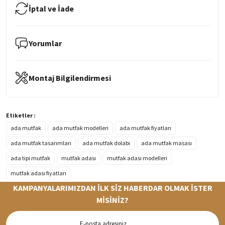
İptal ve İade
Yorumlar
Montaj Bilgilendirmesi
Etiketler :
ada mutfak
ada mutfak modelleri
ada mutfak fiyatları
ada mutfak tasarımları
ada mutfak dolabı
ada mutfak masası
ada tipi mutfak
mutfak adası
mutfak adası modelleri
mutfak adası fiyatları
KAMPANYALARIMIZDAN İLK SİZ HABERDAR OLMAK İSTER
MİSİNİZ?
Hızlı Teslimat