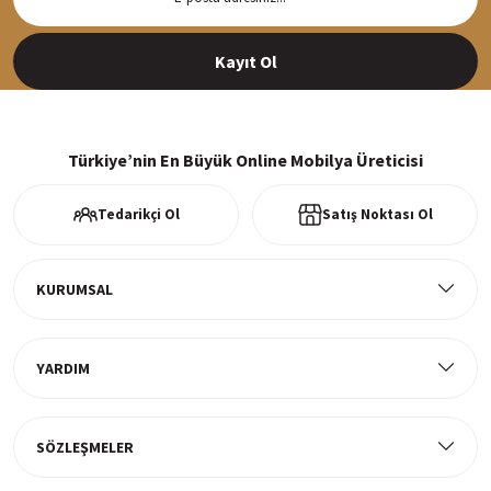
Siparişleriniz en kısa sürede hazırlanarak kargoya verilir
Kayıt Ol
%100 Güvenli Alışveriş
256Bit SSl sertifikası ve 3D ödeme ile bilgileriniz güvende
Türkiye’nin En Büyük Online Mobilya Üreticisi
Tedarikçi Ol
Satış Noktası Ol
Ücretsiz Kargo
Tüm ürünlerde ücretsiz teslimat
KURUMSAL
YARDIM
Müşteri Memnuniyeti
%100 müşteri memnuniyeti odaklı ve güvenilir hizmet anlayışı
SÖZLEŞMELER