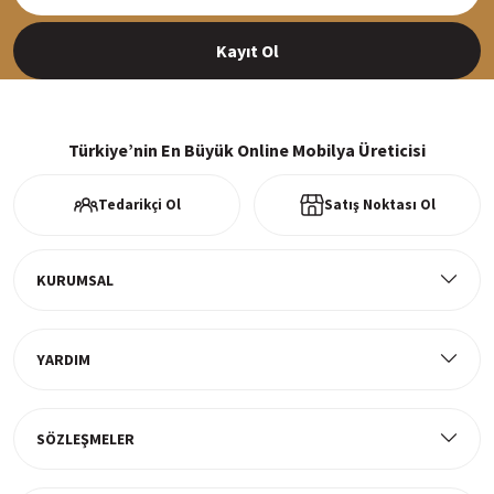
Siparişleriniz en kısa sürede hazırlanarak kargoya verilir
Kayıt Ol
%100 Güvenli Alışveriş
256Bit SSl sertifikası ve 3D ödeme ile bilgileriniz güvende
Türkiye’nin En Büyük Online Mobilya Üreticisi
Tedarikçi Ol
Satış Noktası Ol
Ücretsiz Kargo
Tüm ürünlerde ücretsiz teslimat
KURUMSAL
YARDIM
Müşteri Memnuniyeti
%100 müşteri memnuniyeti odaklı ve güvenilir hizmet anlayışı
SÖZLEŞMELER