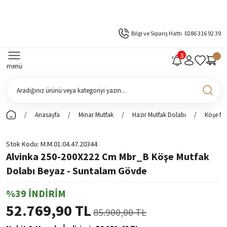
Bilgi ve Sipariş Hattı
0286 316 92 39
menü
Anasayfa
Minar Mutfak
Hazır Mutfak Dolabı
Köşe Mu
Stok Kodu
M.M.01.04.47.20344
Alvinka 250-200X222 Cm Mbr_B Köşe Mutfak
Dolabı Beyaz - Suntalam Gövde
%39 İNDİRİM
52.769,90 TL
85.900,00 TL