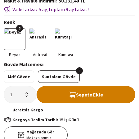
Nakit & Havale İndirimi
50.131,40 TL
Vade farksız 5 ay, toplam 9 ay taksit!
Renk
Gövde Malzemesi
Mdf Gövde
Suntalam Gövde
Sepete Ekle
Ücretsiz
Kargo
Kargoya Teslim Tarihi: 15 İş Günü
Mağazada Gör
Mağazalarımız