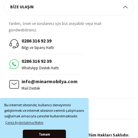
BİZE ULAŞIN
Yardım, öneri ve sorularınız için bizi arayabilir veya mail
gönderebilirsiniz.
0286 316 92 39
Bilgi ve Sipariş Hattı
0286 316 92 39
WhatsApp Destek Hattı
info@minarmobilya.com
Mail Destek
BİZİ TAKİP EDİN:
Bu internet sitesinde, kullanıcı deneyimini
MOBİL UYGULAMALAR:
geliştirmek ve internet sitesinin verimli çalışmasını
sağlamak amacıyla çerezler kullanılmaktadır.
Çerez Aydınlatma Metni
Copyright © 1997 - 2025 Minar Mobilya® Tüm Hakları Saklıdır.
Tamam