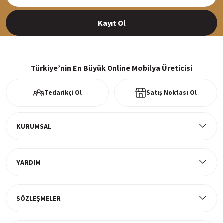
Siparişleriniz en kısa sürede hazırlanarak kargoya verilir
Kayıt Ol
%100 Güvenli Alışveriş
256Bit SSl sertifikası ve 3D ödeme ile bilgileriniz güvende
Türkiye’nin En Büyük Online Mobilya Üreticisi
Tedarikçi Ol
Satış Noktası Ol
Ücretsiz Kargo
Tüm ürünlerde ücretsiz teslimat
KURUMSAL
YARDIM
Müşteri Memnuniyeti
%100 müşteri memnuniyeti odaklı ve güvenilir hizmet anlayışı
SÖZLEŞMELER