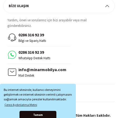
BİZE ULAŞIN
Yardım, öneri ve sorularınız için bizi arayabilir veya mail
gönderebilirsiniz.
0286 316 92 39
Bilgi ve Sipariş Hattı
0286 316 92 39
WhatsApp Destek Hattı
info@minarmobilya.com
Mail Destek
BİZİ TAKİP EDİN:
Bu internet sitesinde, kullanıcı deneyimini
MOBİL UYGULAMALAR:
geliştirmek ve internet sitesinin verimli çalışmasını
sağlamak amacıyla çerezler kullanılmaktadır.
Çerez Aydınlatma Metni
Copyright © 1997 - 2025 Minar Mobilya® Tüm Hakları Saklıdır.
Tamam