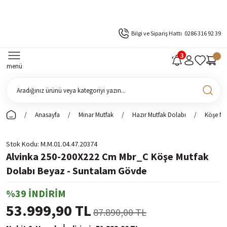
Bilgi ve Sipariş Hattı
0286 316 92 39
menü
Anasayfa
Minar Mutfak
Hazır Mutfak Dolabı
Köşe Mu
Stok Kodu
M.M.01.04.47.20374
Alvinka 250-200X222 Cm Mbr_C Köşe Mutfak
Dolabı Beyaz - Suntalam Gövde
%39 İNDİRİM
53.999,90 TL
87.890,00 TL