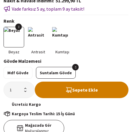
Nakit & Havale İndirimi
51.299,90 TL
Vade farksız 5 ay, toplam 9 ay taksit!
Renk
Gövde Malzemesi
Mdf Gövde
Suntalam Gövde
Sepete Ekle
Ücretsiz
Kargo
Kargoya Teslim Tarihi: 15 İş Günü
Mağazada Gör
Mağazalarımız