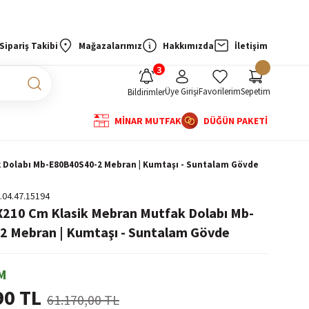
Sipariş Takibi
Mağazalarımız
Hakkımızda
İletişim
Üye Girişi
Favorilerim
Sepetim
Bildirimler
MİNAR MUTFAK
DÜĞÜN PAKETİ
k Dolabı Mb-E80B40S40-2 Mebran | Kumtaşı - Suntalam Gövde
.04.47.15194
X210 Cm Klasik Mebran Mutfak Dolabı Mb-
 Mebran | Kumtaşı - Suntalam Gövde
M
90 TL
61.170,00 TL