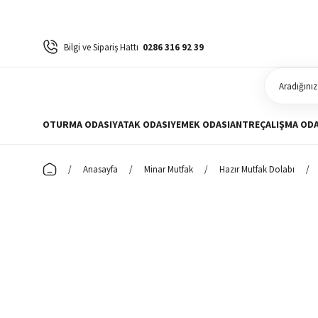
Bilgi ve Sipariş Hattı
0286 316 92 39
OTURMA ODASI
YATAK ODASI
YEMEK ODASI
ANTRE
ÇALIŞMA ODA
Anasayfa
Minar Mutfak
Hazır Mutfak Dolabı