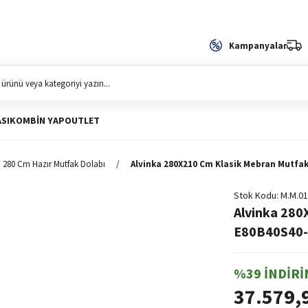
Kampanyalar
SI
KOMBIN YAP
OUTLET
280 Cm Hazır Mutfak Dolabı
Alvinka 280X210 Cm Klasik Mebran Mutfa
Stok Kodu
M.M.01
Alvinka 280
E80B40S40-2
%39 İNDİRİ
37.579,