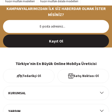
hazır mutfak modelleri
hazır mutfak dolabı modelleri
KAMPANYALARIMIZDAN İLK SİZ HABERDAR OLMAK İSTER
MİSİNİZ?
Hızlı Teslimat
Siparişleriniz en kısa sürede hazırlanarak kargoya verilir
Kayıt Ol
%100 Güvenli Alışveriş
256Bit SSl sertifikası ve 3D ödeme ile bilgileriniz güvende
Türkiye’nin En Büyük Online Mobilya Üreticisi
Tedarikçi Ol
Satış Noktası Ol
Ücretsiz Kargo
Tüm ürünlerde ücretsiz teslimat
KURUMSAL
YARDIM