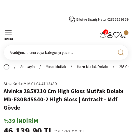
Bilgi ve Sipariş Hattı
0286 316 92 39
menü
Anasayfa
Minar Mutfak
Hazır Mutfak Dolabı
285 Cm 
Stok Kodu
M.M.01.04.47.13430
Alvinka 285X210 Cm High Gloss Mutfak Dolabı
Mb-E80B45S40-2 High Gloss | Antrasit - Mdf
Gövde
%39 İNDİRİM
46.139,90 TL
75.100,00 TL