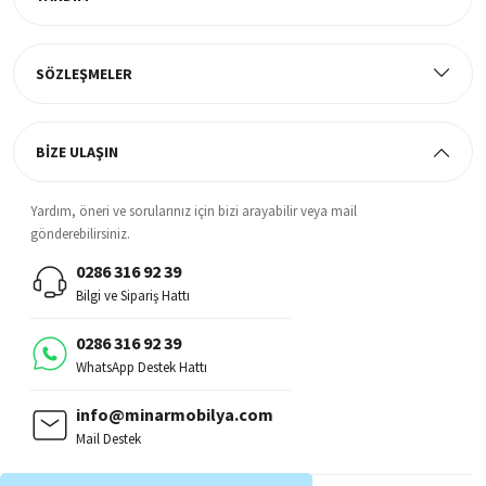
Müşteri Memnuniyeti
%100 müşteri memnuniyeti odaklı ve güvenilir hizmet anlayışı
SÖZLEŞMELER
BİZE ULAŞIN
Yardım, öneri ve sorularınız için bizi arayabilir veya mail
gönderebilirsiniz.
0286 316 92 39
Bilgi ve Sipariş Hattı
0286 316 92 39
WhatsApp Destek Hattı
info@minarmobilya.com
Mail Destek