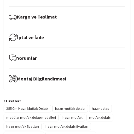
Kargo ve Teslimat
İptal ve İade
Yorumlar
Montaj Bilgilendirmesi
Etiketler :
285 Cm Hazır Mutfak Dolabı
hazır mutfak dolabı
hazır dolap
modüler mutfak dolap modelleri
hazır mutfak
mutfak dolabı
hazır mutfak fiyatları
hazır mutfak dolabı fiyatları