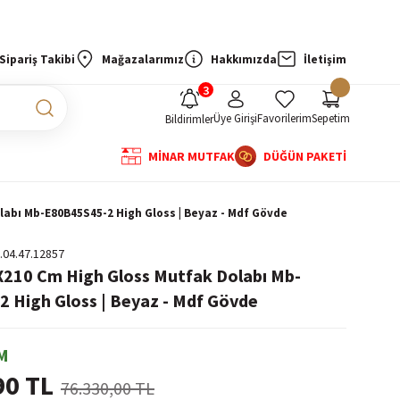
Sipariş Takibi
Mağazalarımız
Hakkımızda
İletişim
Üye Girişi
Favorilerim
Sepetim
Bildirimler
MİNAR MUTFAK
DÜĞÜN PAKETİ
labı Mb-E80B45S45-2 High Gloss | Beyaz - Mdf Gövde
.04.47.12857
X210 Cm High Gloss Mutfak Dolabı Mb-
 High Gloss | Beyaz - Mdf Gövde
M
90 TL
76.330,00 TL