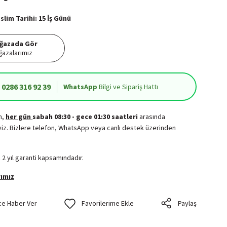
lim Tarihi: 15 İş Günü
ğazada Gör
azalarımız
0286 316 92 39
WhatsApp
Bilgi ve Sipariş Hattı
in,
her gün
sabah 08:30 - gece 01:30 saatleri
arasında
iz. Bizlere telefon, WhatsApp veya canlı destek üzerinden
.
 2 yıl garanti kapsamındadır.
ımız
ce Haber Ver
Paylaş