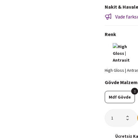
Nakit & Havale
Vade farksı
Renk
Gövde Malzem
Mdf Gövde
Ücretsiz
K