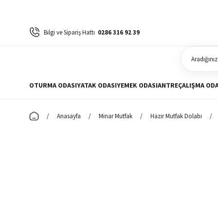
Bilgi ve Sipariş Hattı
0286 316 92 39
OTURMA ODASI
YATAK ODASI
YEMEK ODASI
ANTRE
ÇALIŞMA ODA
Anasayfa
Minar Mutfak
Hazır Mutfak Dolabı