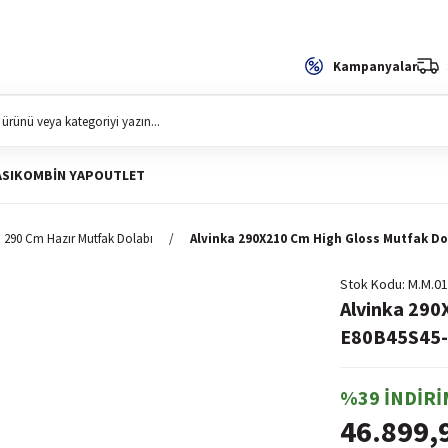
Kampanyalar
SI
KOMBIN YAP
OUTLET
290 Cm Hazır Mutfak Dolabı
Alvinka 290X210 Cm High Gloss Mutfak Do
Stok Kodu
M.M.01
Alvinka 290
E80B45S45-2
%39 İNDİRİ
46.899,