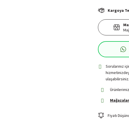
Kargoya Tes
Ma
Mağ
Sorularınız iç
hizmetinizdey
ulaşabilirsiniz
Ürünlerimiz
Mağazalar
Fiyatı Düşün