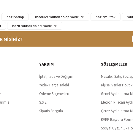
hazır dolap
modüler mutfak dolap modelleri
hazır mutfak
mut
i
hazır mutfak dolabı modelleri
R MİSİNİZ?
%100 Güvenli Alışveriş
Ücretsiz K
t SSl sertifikası ve 3D ödeme ile bilgileriniz güvende
Tüm ürünlerde ücret
YARDIM
SÖZLEŞMELER
İptal, İade ve Değişim
Mesafeli Satış Sözle
Yedek Parça Talebi
Kişisel Veriler Politik
z
Ödeme Seçenekleri
Genel Aydınlatma M
arımız
S.S.S.
Eletronik Ticari Ayd
Sipariş Sorgula
Çerez Aydınlatma M
KVKK Başvuru Form
Sosyal Uygunluk Pol