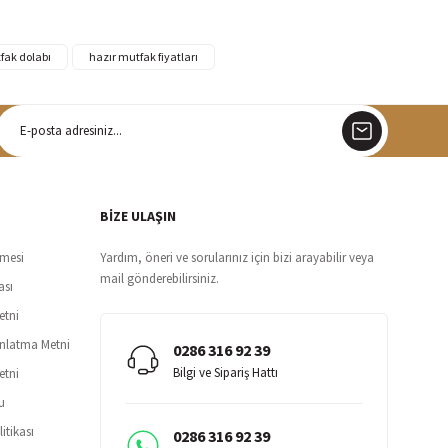
fak dolabı
hazır mutfak fiyatları
argo
siz teslimat
BİZE ULAŞIN
şmesi
Yardım, öneri ve sorularınız için bizi arayabilir veya
mail gönderebilirsiniz.
ası
etni
ınlatma Metni
0286 316 92 39
Bilgi ve Sipariş Hattı
etni
u
itikası
0286 316 92 39