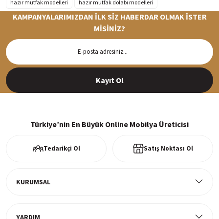
hazır mutfak modelleri
hazır mutfak dolabı modelleri
KAMPANYALARIMIZDAN İLK SİZ HABERDAR OLMAK İSTER
MİSİNİZ?
Hızlı Teslimat
Siparişleriniz en kısa sürede hazırlanarak kargoya verilir
Kayıt Ol
%100 Güvenli Alışveriş
256Bit SSl sertifikası ve 3D ödeme ile bilgileriniz güvende
Türkiye’nin En Büyük Online Mobilya Üreticisi
Tedarikçi Ol
Satış Noktası Ol
Ücretsiz Kargo
Tüm ürünlerde ücretsiz teslimat
KURUMSAL
YARDIM