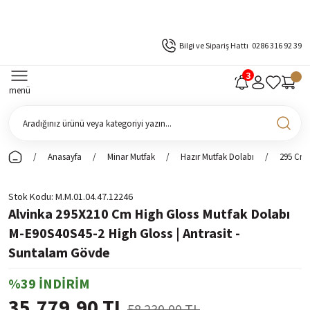
Bilgi ve Sipariş Hattı
0286 316 92 39
menü
Anasayfa
Minar Mutfak
Hazır Mutfak Dolabı
295 Cm 
Stok Kodu
M.M.01.04.47.12246
Alvinka 295X210 Cm High Gloss Mutfak Dolabı
M-E90S40S45-2 High Gloss | Antrasit -
Suntalam Gövde
%39 İNDİRİM
35.779,90 TL
58.230,00 TL