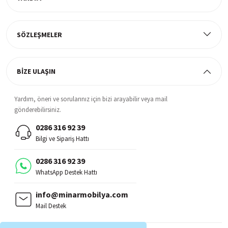
Müşteri Memnuniyeti
%100 müşteri memnuniyeti odaklı ve güvenilir hizmet anlayışı
SÖZLEŞMELER
BİZE ULAŞIN
Yardım, öneri ve sorularınız için bizi arayabilir veya mail
gönderebilirsiniz.
0286 316 92 39
Bilgi ve Sipariş Hattı
0286 316 92 39
WhatsApp Destek Hattı
info@minarmobilya.com
Mail Destek