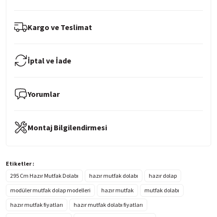
Kargo ve Teslimat
İptal ve İade
Yorumlar
Montaj Bilgilendirmesi
Etiketler :
295 Cm Hazır Mutfak Dolabı
hazır mutfak dolabı
hazır dolap
modüler mutfak dolap modelleri
hazır mutfak
mutfak dolabı
hazır mutfak fiyatları
hazır mutfak dolabı fiyatları