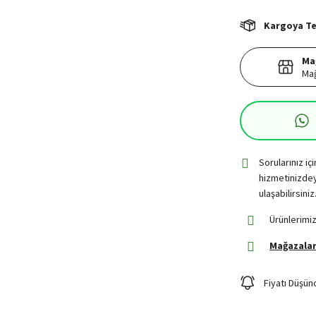
Kargoya Tes
Ma
Mağ
Sorularınız iç
hizmetinizdey
ulaşabilirsiniz
Ürünlerimiz
Mağazalar
Fiyatı Düşün