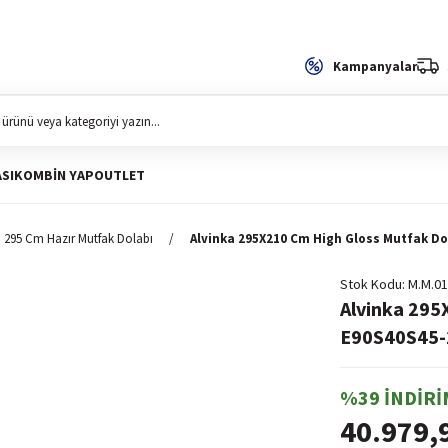
Kampanyalar
SI
KOMBIN YAP
OUTLET
295 Cm Hazır Mutfak Dolabı
Alvinka 295X210 Cm High Gloss Mutfak Do
Stok Kodu
M.M.01
Alvinka 295
E90S40S45-2
%39 İNDİRİ
40.979,