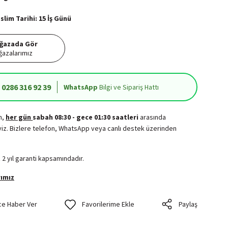
lim Tarihi: 15 İş Günü
ğazada Gör
azalarımız
0286 316 92 39
WhatsApp
Bilgi ve Sipariş Hattı
in,
her gün
sabah 08:30 - gece 01:30 saatleri
arasında
iz. Bizlere telefon, WhatsApp veya canlı destek üzerinden
.
 2 yıl garanti kapsamındadır.
ımız
ce Haber Ver
Paylaş