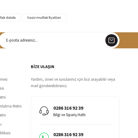
fak dolabı
hazır mutfak fiyatları
argo
siz teslimat
BİZE ULAŞIN
şmesi
Yardım, öneri ve sorularınız için bizi arayabilir veya
mail gönderebilirsiniz.
ası
etni
ınlatma Metni
0286 316 92 39
Bilgi ve Sipariş Hattı
etni
u
itikası
0286 316 92 39