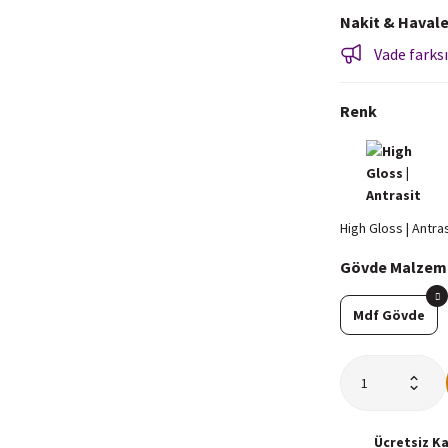
Nakit & Havale
Vade farksı
Renk
Gövde Malzem
Mdf Gövde
Ücretsiz
K