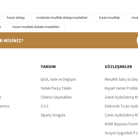
hazır dolap
modüler mutfak dolap modelleri
hazır mutfak
mut
i
hazır mutfak dolabı modelleri
R MİSİNİZ?
%100 Güvenli Alışveriş
Ücretsiz K
t SSl sertifikası ve 3D ödeme ile bilgileriniz güvende
Tüm ürünlerde ücret
YARDIM
SÖZLEŞMELER
İptal, İade ve Değişim
Mesafeli Satış Sözle
Yedek Parça Talebi
Kişisel Veriler Politik
z
Ödeme Seçenekleri
Genel Aydınlatma M
arımız
S.S.S.
Eletronik Ticari Ayd
Sipariş Sorgula
Çerez Aydınlatma M
KVKK Başvuru Form
Sosyal Uygunluk Pol