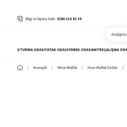
Bilgi ve Sipariş Hattı
0286 316 92 39
OTURMA ODASI
YATAK ODASI
YEMEK ODASI
ANTRE
ÇALIŞMA ODA
Anasayfa
Minar Mutfak
Hazır Mutfak Dolabı