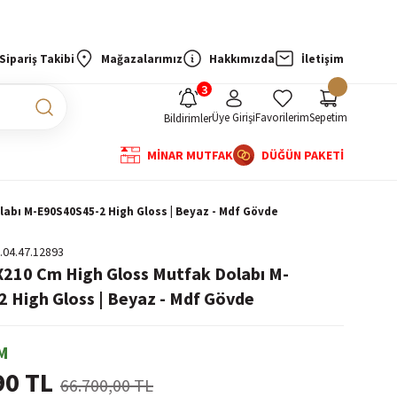
Sipariş Takibi
Mağazalarımız
Hakkımızda
İletişim
Üye Girişi
Favorilerim
Sepetim
Bildirimler
MİNAR MUTFAK
DÜĞÜN PAKETİ
labı M-E90S40S45-2 High Gloss | Beyaz - Mdf Gövde
.04.47.12893
X210 Cm High Gloss Mutfak Dolabı M-
 High Gloss | Beyaz - Mdf Gövde
M
90 TL
66.700,00 TL