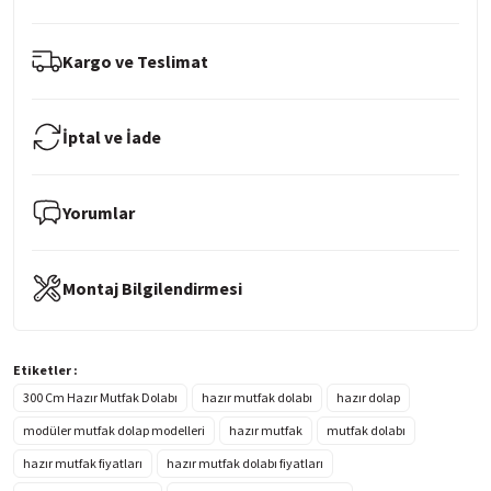
Kargo ve Teslimat
İptal ve İade
Yorumlar
Montaj Bilgilendirmesi
Etiketler :
300 Cm Hazır Mutfak Dolabı
hazır mutfak dolabı
hazır dolap
modüler mutfak dolap modelleri
hazır mutfak
mutfak dolabı
hazır mutfak fiyatları
hazır mutfak dolabı fiyatları