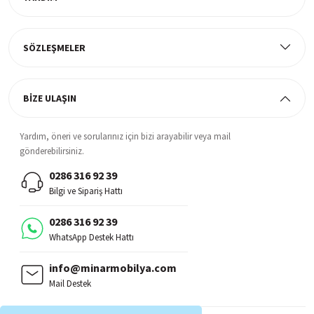
Müşteri Memnuniyeti
%100 müşteri memnuniyeti odaklı ve güvenilir hizmet anlayışı
SÖZLEŞMELER
BİZE ULAŞIN
Yardım, öneri ve sorularınız için bizi arayabilir veya mail
gönderebilirsiniz.
0286 316 92 39
Bilgi ve Sipariş Hattı
0286 316 92 39
WhatsApp Destek Hattı
info@minarmobilya.com
Mail Destek