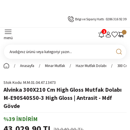
Bilgi ve Sipariş Hattı
0286 316 92 39
menü
Anasayfa
Minar Mutfak
Hazır Mutfak Dolabı
300 Cm 
Stok Kodu
M.M.01.04.47.13473
Alvinka 300X210 Cm High Gloss Mutfak Dolabı
M-E90S40S50-3 High Gloss | Antrasit - Mdf
Gövde
%39 İNDİRİM
43.029,90 TL
70.040,00 TL