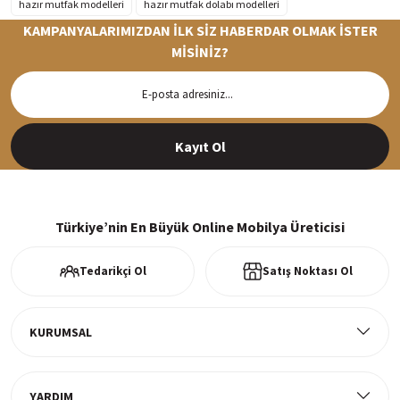
hazır mutfak modelleri
hazır mutfak dolabı modelleri
KAMPANYALARIMIZDAN İLK SİZ HABERDAR OLMAK İSTER
MİSİNİZ?
Hızlı Teslimat
Siparişleriniz en kısa sürede hazırlanarak kargoya verilir
Kayıt Ol
%100 Güvenli Alışveriş
256Bit SSl sertifikası ve 3D ödeme ile bilgileriniz güvende
Türkiye’nin En Büyük Online Mobilya Üreticisi
Tedarikçi Ol
Satış Noktası Ol
Ücretsiz Kargo
Tüm ürünlerde ücretsiz teslimat
KURUMSAL
YARDIM