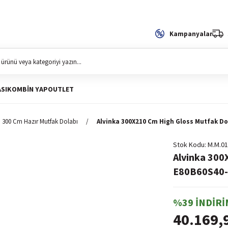
Kampanyalar
SI
KOMBIN YAP
OUTLET
300 Cm Hazır Mutfak Dolabı
Alvinka 300X210 Cm High Gloss Mutfak Do
Stok Kodu
M.M.01
Alvinka 300
E80B60S40-1
%39 İNDİRİ
40.169,