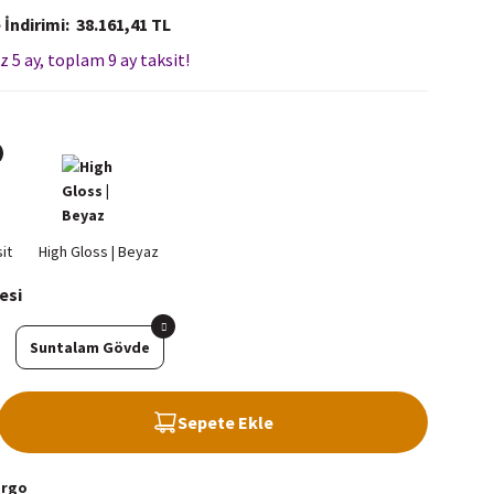
 İndirimi
38.161,41 TL
z 5 ay, toplam 9 ay taksit!
esi
Suntalam Gövde
Sepete Ekle
argo