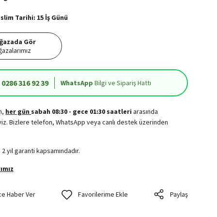
lim Tarihi: 15 İş Günü
ğazada Gör
azalarımız
0286 316 92 39
WhatsApp
Bilgi ve Sipariş Hattı
in,
her gün
sabah 08:30 - gece 01:30 saatleri
arasında
iz. Bizlere telefon, WhatsApp veya canlı destek üzerinden
.
 2 yıl garanti kapsamındadır.
ımız
ce Haber Ver
Paylaş