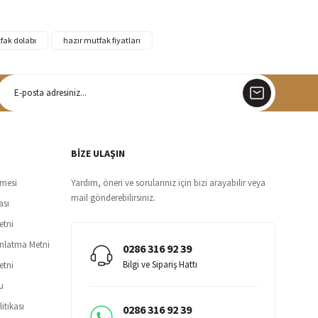
fak dolabı
hazır mutfak fiyatları
argo
siz teslimat
BİZE ULAŞIN
şmesi
Yardım, öneri ve sorularınız için bizi arayabilir veya
mail gönderebilirsiniz.
ası
etni
ınlatma Metni
0286 316 92 39
Bilgi ve Sipariş Hattı
etni
u
itikası
0286 316 92 39