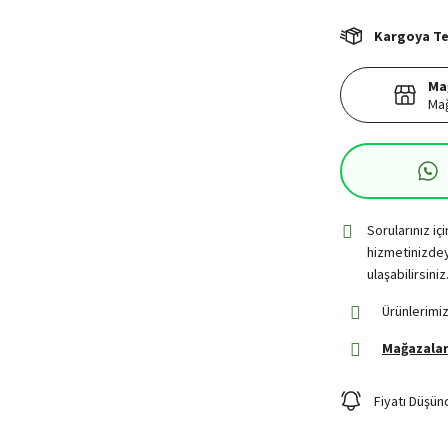
Kargoya Tes
Ma
Mağ
Sorularınız iç
hizmetinizdey
ulaşabilirsiniz
Ürünlerimiz
Mağazalar
Fiyatı Düşün