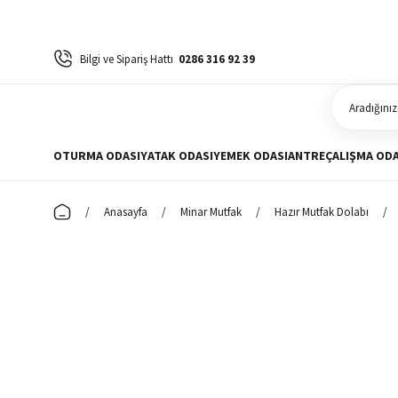
Bilgi ve Sipariş Hattı
0286 316 92 39
OTURMA ODASI
YATAK ODASI
YEMEK ODASI
ANTRE
ÇALIŞMA ODA
Anasayfa
Minar Mutfak
Hazır Mutfak Dolabı