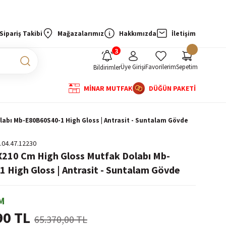
Sipariş Takibi
Mağazalarımız
Hakkımızda
İletişim
Üye Girişi
Favorilerim
Sepetim
Bildirimler
MİNAR MUTFAK
DÜĞÜN PAKETİ
labı Mb-E80B60S40-1 High Gloss | Antrasit - Suntalam Gövde
.04.47.12230
X210 Cm High Gloss Mutfak Dolabı Mb-
 High Gloss | Antrasit - Suntalam Gövde
M
90 TL
65.370,00 TL