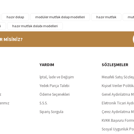
hazır dolap
modüler mutfak dolap modelleri
hazır mutfak
mut
i
hazır mutfak dolabı modelleri
R MİSİNİZ?
%100 Güvenli Alışveriş
Ücretsiz K
t SSl sertifikası ve 3D ödeme ile bilgileriniz güvende
Tüm ürünlerde ücret
YARDIM
SÖZLEŞMELER
İptal, İade ve Değişim
Mesafeli Satış Sözle
Yedek Parça Talebi
Kişisel Veriler Politik
z
Ödeme Seçenekleri
Genel Aydınlatma M
arımız
S.S.S.
Eletronik Ticari Ayd
Sipariş Sorgula
Çerez Aydınlatma M
KVKK Başvuru Form
Sosyal Uygunluk Pol