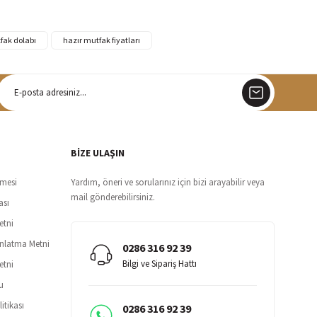
fak dolabı
hazır mutfak fiyatları
argo
siz teslimat
BİZE ULAŞIN
şmesi
Yardım, öneri ve sorularınız için bizi arayabilir veya
mail gönderebilirsiniz.
ası
etni
ınlatma Metni
0286 316 92 39
Bilgi ve Sipariş Hattı
etni
u
itikası
0286 316 92 39