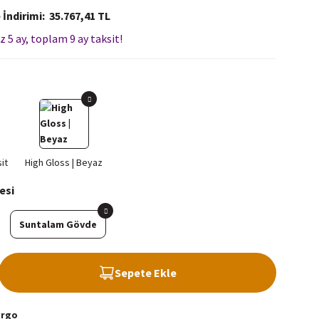
 İndirimi
35.767,41 TL
z 5 ay, toplam 9 ay taksit!
esi
Suntalam Gövde
Sepete Ekle
argo