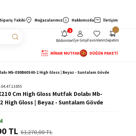
Sipariş Takibi
Mağazalarımız
Hakkımızda
İletişim
Üye Girişi
Favorilerim
Sepetim
Bildirimler
MİNAR MUTFAK
DÜĞÜN PAKETİ
labı Mb-E80B60S40-2 High Gloss | Beyaz - Suntalam Gövde
.04.47.11655
X210 Cm High Gloss Mutfak Dolabı Mb-
 High Gloss | Beyaz - Suntalam Gövde
M
90 TL
61.270,00 TL