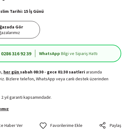
lim Tarihi: 15 İş Günü
ğazada Gör
azalarımız
0286 316 92 39
WhatsApp
Bilgi ve Sipariş Hattı
in,
her gün
sabah 08:30 - gece 01:30 saatleri
arasında
iz. Bizlere telefon, WhatsApp veya canlı destek üzerinden
.
 2 yıl garanti kapsamındadır.
ımız
ce Haber Ver
Paylaş