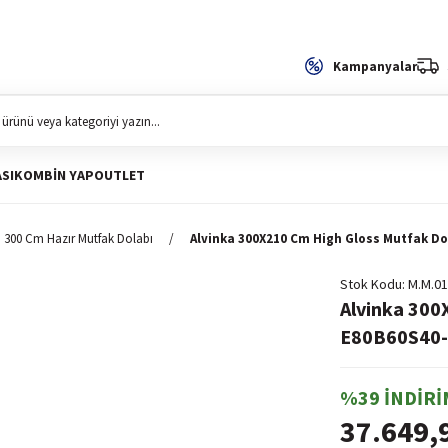
Kampanyalar
SI
KOMBIN YAP
OUTLET
300 Cm Hazır Mutfak Dolabı
Alvinka 300X210 Cm High Gloss Mutfak Do
Stok Kodu
M.M.01
Alvinka 300
E80B60S40-2
%39 İNDİRİ
37.649,