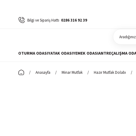
Bilgi ve Sipariş Hattı
0286 316 92 39
OTURMA ODASI
YATAK ODASI
YEMEK ODASI
ANTRE
ÇALIŞMA ODA
Anasayfa
Minar Mutfak
Hazır Mutfak Dolabı