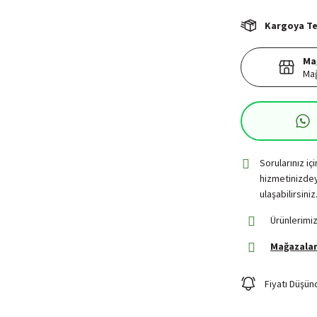
Kargoya Tes
Ma
Mağ
Sorularınız iç
hizmetinizdey
ulaşabilirsiniz
Ürünlerimiz
Mağazalar
Fiyatı Düşün