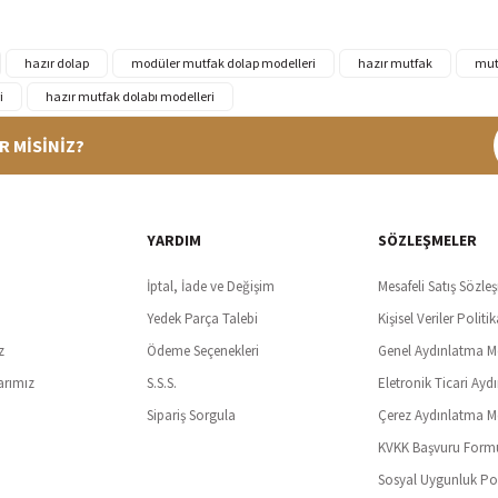
hazır dolap
modüler mutfak dolap modelleri
hazır mutfak
mut
i
hazır mutfak dolabı modelleri
R MİSİNİZ?
%100 Güvenli Alışveriş
Ücretsiz K
t SSl sertifikası ve 3D ödeme ile bilgileriniz güvende
Tüm ürünlerde ücret
YARDIM
SÖZLEŞMELER
İptal, İade ve Değişim
Mesafeli Satış Sözle
Yedek Parça Talebi
Kişisel Veriler Politik
z
Ödeme Seçenekleri
Genel Aydınlatma M
arımız
S.S.S.
Eletronik Ticari Ayd
Sipariş Sorgula
Çerez Aydınlatma M
KVKK Başvuru Form
Sosyal Uygunluk Pol