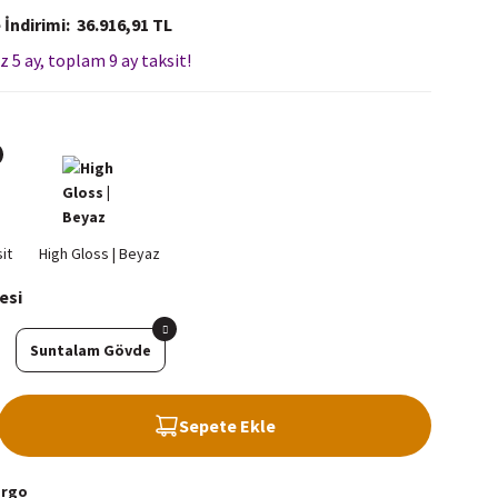
 İndirimi
36.916,91 TL
z 5 ay, toplam 9 ay taksit!
esi
Suntalam Gövde
Sepete Ekle
argo