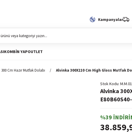
Kampanyalar
SI
KOMBIN YAP
OUTLET
300 Cm Hazır Mutfak Dolabı
Alvinka 300X210 Cm High Gloss Mutfak Do
Stok Kodu
M.M.01
Alvinka 300
E80B60S40-3
%39 İNDİRİ
38.859,