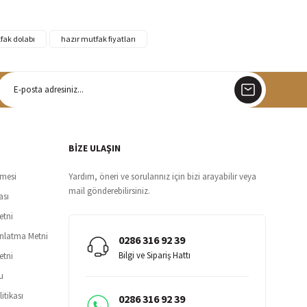
fak dolabı
hazır mutfak fiyatları
argo
siz teslimat
BİZE ULAŞIN
şmesi
Yardım, öneri ve sorularınız için bizi arayabilir veya
mail gönderebilirsiniz.
ası
etni
ınlatma Metni
0286 316 92 39
Bilgi ve Sipariş Hattı
etni
u
itikası
0286 316 92 39