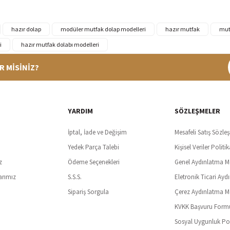
hazır dolap
modüler mutfak dolap modelleri
hazır mutfak
mut
i
hazır mutfak dolabı modelleri
R MİSİNİZ?
%100 Güvenli Alışveriş
Ücretsiz K
t SSl sertifikası ve 3D ödeme ile bilgileriniz güvende
Tüm ürünlerde ücret
YARDIM
SÖZLEŞMELER
İptal, İade ve Değişim
Mesafeli Satış Sözle
Yedek Parça Talebi
Kişisel Veriler Politik
z
Ödeme Seçenekleri
Genel Aydınlatma M
arımız
S.S.S.
Eletronik Ticari Ayd
Sipariş Sorgula
Çerez Aydınlatma M
KVKK Başvuru Form
Sosyal Uygunluk Pol