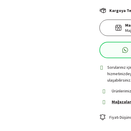
Kargoya Tes
Ma
Mağ
Sorularınız iç
hizmetinizdey
ulaşabilirsiniz
Ürünlerimiz
Mağazalar
Fiyatı Düşün