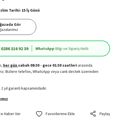
lim Tarihi: 15 İş Günü
ğazada Gör
azalarımız
0286 316 92 39
WhatsApp
Bilgi ve Sipariş Hattı
in,
her gün
sabah 08:30 - gece 01:30 saatleri
arasında
iz. Bizlere telefon, WhatsApp veya canlı destek üzerinden
.
 2 yıl garanti kapsamındadır.
ımız
ce Haber Ver
Paylaş