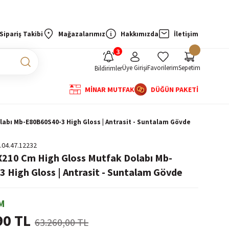
Sipariş Takibi
Mağazalarımız
Hakkımızda
İletişim
Üye Girişi
Favorilerim
Sepetim
Bildirimler
MİNAR MUTFAK
DÜĞÜN PAKETİ
labı Mb-E80B60S40-3 High Gloss | Antrasit - Suntalam Gövde
.04.47.12232
X210 Cm High Gloss Mutfak Dolabı Mb-
 High Gloss | Antrasit - Suntalam Gövde
M
90 TL
63.260,00 TL