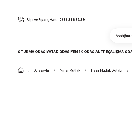
Bilgi ve Sipariş Hattı
0286 316 92 39
OTURMA ODASI
YATAK ODASI
YEMEK ODASI
ANTRE
ÇALIŞMA ODA
Anasayfa
Minar Mutfak
Hazır Mutfak Dolabı