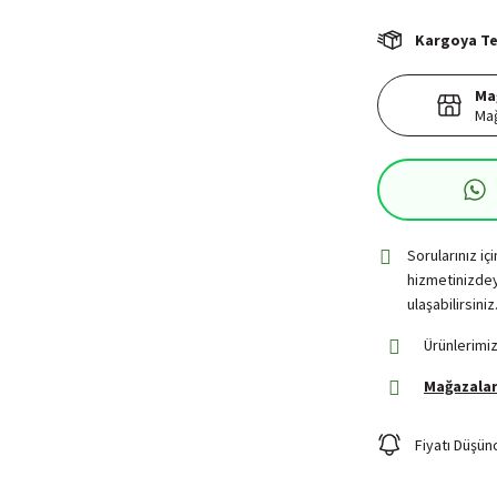
Kargoya Tes
Ma
Mağ
Sorularınız iç
hizmetinizdey
ulaşabilirsiniz
Ürünlerimiz
Mağazalar
Fiyatı Düşün