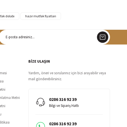
fak dolabı
hazır mutfak fiyatları
argo
siz teslimat
BİZE ULAŞIN
şmesi
Yardım, öneri ve sorularınız için bizi arayabilir veya
mail gönderebilirsiniz.
ası
etni
ınlatma Metni
0286 316 92 39
Bilgi ve Sipariş Hattı
etni
u
itikası
0286 316 92 39