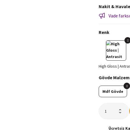
Nakit & Havale
Vade farksı
Renk
Gövde Malzem
Mdf Gövde
Ücretsiz
K