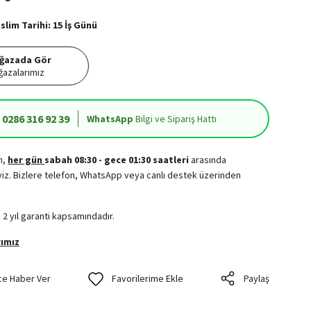
lim Tarihi: 15 İş Günü
ğazada Gör
azalarımız
0286 316 92 39
WhatsApp
Bilgi ve Sipariş Hattı
in,
her gün
sabah 08:30 - gece 01:30 saatleri
arasında
iz. Bizlere telefon, WhatsApp veya canlı destek üzerinden
.
 2 yıl garanti kapsamındadır.
ımız
ce Haber Ver
Paylaş