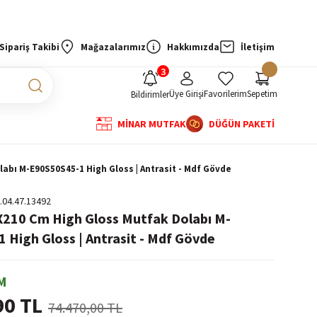
Sipariş Takibi
Mağazalarımız
Hakkımızda
İletişim
Üye Girişi
Favorilerim
Sepetim
Bildirimler
MİNAR MUTFAK
DÜĞÜN PAKETİ
abı M-E90S50S45-1 High Gloss | Antrasit - Mdf Gövde
.04.47.13492
X210 Cm High Gloss Mutfak Dolabı M-
 High Gloss | Antrasit - Mdf Gövde
M
90 TL
74.470,00 TL