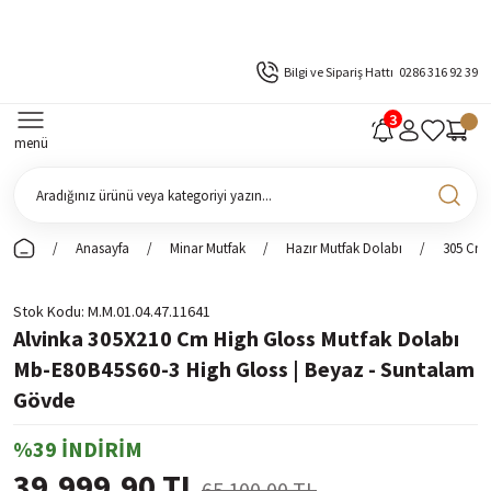
Bilgi ve Sipariş Hattı
0286 316 92 39
menü
Anasayfa
Minar Mutfak
Hazır Mutfak Dolabı
305 Cm 
Stok Kodu
M.M.01.04.47.11641
Alvinka 305X210 Cm High Gloss Mutfak Dolabı
Mb-E80B45S60-3 High Gloss | Beyaz - Suntalam
Gövde
%39 İNDİRİM
39.999,90 TL
65.100,00 TL