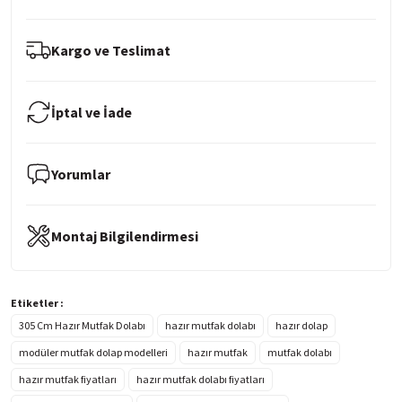
Kargo ve Teslimat
İptal ve İade
Yorumlar
Montaj Bilgilendirmesi
Etiketler :
305 Cm Hazır Mutfak Dolabı
hazır mutfak dolabı
hazır dolap
modüler mutfak dolap modelleri
hazır mutfak
mutfak dolabı
hazır mutfak fiyatları
hazır mutfak dolabı fiyatları