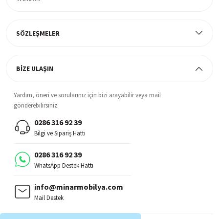
Müşteri Memnuniyeti
%100 müşteri memnuniyeti odaklı ve güvenilir hizmet anlayışı
SÖZLEŞMELER
BİZE ULAŞIN
Yardım, öneri ve sorularınız için bizi arayabilir veya mail
gönderebilirsiniz.
0286 316 92 39
Bilgi ve Sipariş Hattı
0286 316 92 39
WhatsApp Destek Hattı
info@minarmobilya.com
Mail Destek