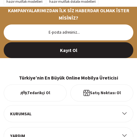
hazır mutfak modelleri
hazır mutfak dolabı modelleri
KAMPANYALARIMIZDAN İLK SİZ HABERDAR OLMAK İSTER
MİSİNİZ?
Hızlı Teslimat
Siparişleriniz en kısa sürede hazırlanarak kargoya verilir
Kayıt Ol
%100 Güvenli Alışveriş
256Bit SSl sertifikası ve 3D ödeme ile bilgileriniz güvende
Türkiye’nin En Büyük Online Mobilya Üreticisi
Tedarikçi Ol
Satış Noktası Ol
Ücretsiz Kargo
Tüm ürünlerde ücretsiz teslimat
KURUMSAL
YARDIM