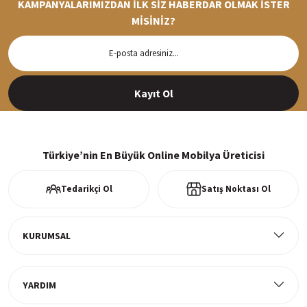
KAMPANYALARIMIZDAN İLK SİZ HABERDAR OLMAK İSTER
MİSİNİZ?
Hızlı Teslimat
Siparişleriniz en kısa sürede hazırlanarak kargoya verilir
Kayıt Ol
%100 Güvenli Alışveriş
256Bit SSl sertifikası ve 3D ödeme ile bilgileriniz güvende
Türkiye’nin En Büyük Online Mobilya Üreticisi
Tedarikçi Ol
Satış Noktası Ol
Ücretsiz Kargo
Tüm ürünlerde ücretsiz teslimat
KURUMSAL
YARDIM
Müşteri Memnuniyeti