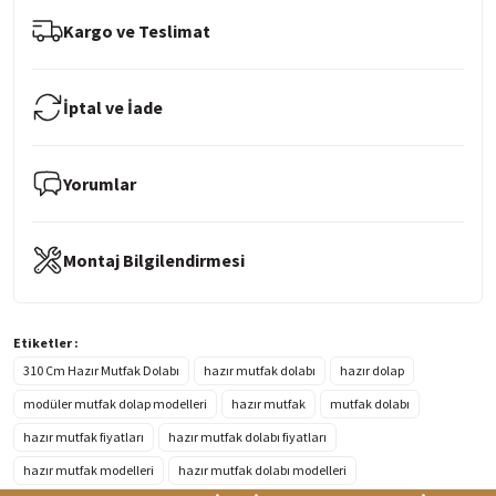
Kargo ve Teslimat
İptal ve İade
Yorumlar
Montaj Bilgilendirmesi
Etiketler :
310 Cm Hazır Mutfak Dolabı
hazır mutfak dolabı
hazır dolap
modüler mutfak dolap modelleri
hazır mutfak
mutfak dolabı
hazır mutfak fiyatları
hazır mutfak dolabı fiyatları
hazır mutfak modelleri
hazır mutfak dolabı modelleri