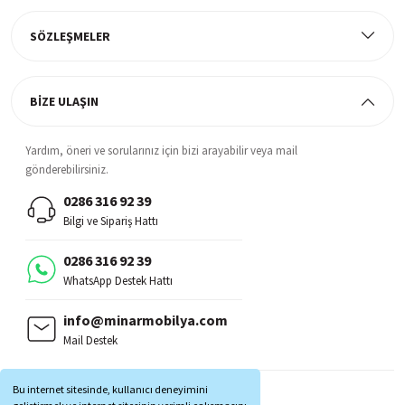
%100 müşteri memnuniyeti odaklı ve güvenilir hizmet anlayışı
SÖZLEŞMELER
BİZE ULAŞIN
Yardım, öneri ve sorularınız için bizi arayabilir veya mail
gönderebilirsiniz.
0286 316 92 39
Bilgi ve Sipariş Hattı
0286 316 92 39
WhatsApp Destek Hattı
info@minarmobilya.com
Mail Destek
BİZİ TAKİP EDİN:
Bu internet sitesinde, kullanıcı deneyimini
MOBİL UYGULAMALAR: