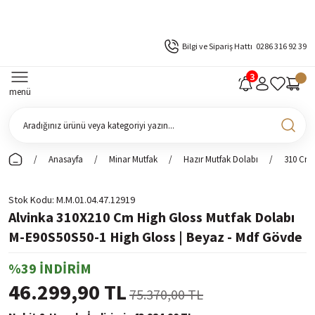
Bilgi ve Sipariş Hattı
0286 316 92 39
menü
Anasayfa
Minar Mutfak
Hazır Mutfak Dolabı
310 Cm 
Stok Kodu
M.M.01.04.47.12919
Alvinka 310X210 Cm High Gloss Mutfak Dolabı
M-E90S50S50-1 High Gloss | Beyaz - Mdf Gövde
%39 İNDİRİM
46.299,90 TL
75.370,00 TL