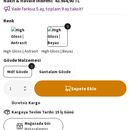
Nakit & Havale İndirimi
43.984,90 TL
Vade farksız 5 ay, toplam 9 ay taksit!
Renk
Gövde Malzemesi
Mdf Gövde
Suntalam Gövde
Sepete Ekle
Ücretsiz
Kargo
Kargoya Teslim Tarihi: 15 İş Günü
Mağazada Gör
Mağazalarımız