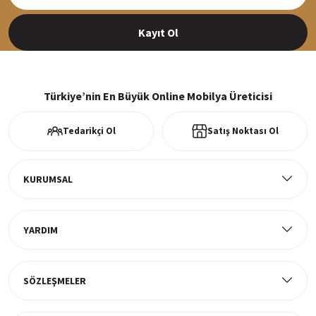
Siparişleriniz en kısa sürede hazırlanarak kargoya verilir
Kayıt Ol
%100 Güvenli Alışveriş
256Bit SSl sertifikası ve 3D ödeme ile bilgileriniz güvende
Türkiye’nin En Büyük Online Mobilya Üreticisi
Tedarikçi Ol
Satış Noktası Ol
Ücretsiz Kargo
Tüm ürünlerde ücretsiz teslimat
KURUMSAL
YARDIM
Müşteri Memnuniyeti
%100 müşteri memnuniyeti odaklı ve güvenilir hizmet anlayışı
SÖZLEŞMELER