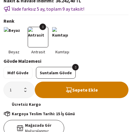
Nakit & Havale İndirimi
36.242,40 TL
Vade farksız 5 ay, toplam 9 ay taksit!
Renk
Gövde Malzemesi
Mdf Gövde
Suntalam Gövde
Sepete Ekle
Ücretsiz
Kargo
Kargoya Teslim Tarihi: 15 İş Günü
Mağazada Gör
Mağazalarımız