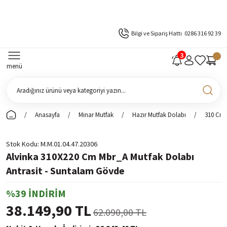
Bilgi ve Sipariş Hattı
0286 316 92 39
menü
Anasayfa
Minar Mutfak
Hazır Mutfak Dolabı
310 Cm 
Stok Kodu
M.M.01.04.47.20306
Alvinka 310X220 Cm Mbr_A Mutfak Dolabı
Antrasit - Suntalam Gövde
%39 İNDİRİM
38.149,90 TL
62.090,00 TL