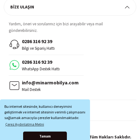
BİZE ULAŞIN
Yardım, öneri ve sorularınız için bizi arayabilir veya mail
gönderebilirsiniz.
0286 316 92 39
Bilgi ve Sipariş Hattı
0286 316 92 39
WhatsApp Destek Hattı
info@minarmobilya.com
Mail Destek
BİZİ TAKİP EDİN:
Bu internet sitesinde, kullanıcı deneyimini
MOBİL UYGULAMALAR:
geliştirmek ve internet sitesinin verimli çalışmasını
sağlamak amacıyla çerezler kullanılmaktadır.
Çerez Aydınlatma Metni
Copyright © 1997 - 2025 Minar Mobilya® Tüm Hakları Saklıdır.
Tamam