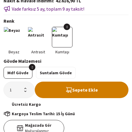
Nakit & Havale İndirimi
42.616,90 TL
Vade farksız 5 ay, toplam 9 ay taksit!
Renk
Gövde Malzemesi
Mdf Gövde
Suntalam Gövde
Sepete Ekle
Ücretsiz
Kargo
Kargoya Teslim Tarihi: 15 İş Günü
Mağazada Gör
Mağazalarımız