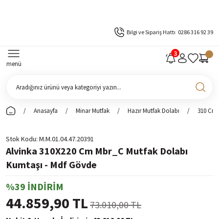
Bilgi ve Sipariş Hattı
0286 316 92 39
menü
Anasayfa
Minar Mutfak
Hazır Mutfak Dolabı
310 Cm 
Stok Kodu
M.M.01.04.47.20391
Alvinka 310X220 Cm Mbr_C Mutfak Dolabı
Kumtaşı - Mdf Gövde
%39 İNDİRİM
44.859,90 TL
73.010,00 TL