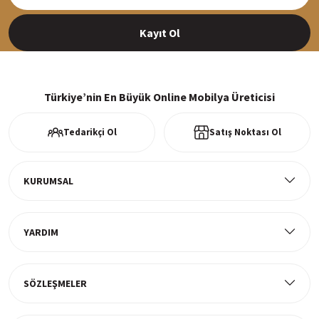
Siparişleriniz en kısa sürede hazırlanarak kargoya verilir
Kayıt Ol
%100 Güvenli Alışveriş
256Bit SSl sertifikası ve 3D ödeme ile bilgileriniz güvende
Türkiye’nin En Büyük Online Mobilya Üreticisi
Tedarikçi Ol
Satış Noktası Ol
Ücretsiz Kargo
Tüm ürünlerde ücretsiz teslimat
KURUMSAL
YARDIM
Müşteri Memnuniyeti
%100 müşteri memnuniyeti odaklı ve güvenilir hizmet anlayışı
SÖZLEŞMELER