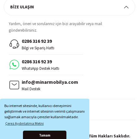
BİZE ULAŞIN
Yardım, öneri ve sorularınız için bizi arayabilir veya mail
gönderebilirsiniz.
0286 316 92 39
Bilgi ve Sipariş Hattı
0286 316 92 39
WhatsApp Destek Hattı
info@minarmobilya.com
Mail Destek
BİZİ TAKİP EDİN:
Bu internet sitesinde, kullanıcı deneyimini
MOBİL UYGULAMALAR:
geliştirmek ve internet sitesinin verimli çalışmasını
sağlamak amacıyla çerezler kullanılmaktadır.
Çerez Aydınlatma Metni
Copyright © 1997 - 2025 Minar Mobilya® Tüm Hakları Saklıdır.
Tamam