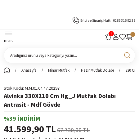
Bilgi ve Sipariş Hattı
0286 316 92 39
menü
Anasayfa
Minar Mutfak
Hazır Mutfak Dolabı
330 Cm 
Stok Kodu
M.M.01.04.47.20297
Alvinka 330X210 Cm Hg_J Mutfak Dolabı
Antrasit - Mdf Gövde
%39 İNDİRİM
41.599,90 TL
67.730,00 TL