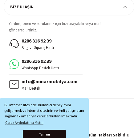
BİZE ULAŞIN
Yardım, öneri ve sorularınız için bizi arayabilir veya mail
gönderebilirsiniz.
0286 316 92 39
Bilgi ve Sipariş Hattı
0286 316 92 39
WhatsApp Destek Hattı
info@minarmobilya.com
Mail Destek
BİZİ TAKİP EDİN:
Bu internet sitesinde, kullanıcı deneyimini
MOBİL UYGULAMALAR:
geliştirmek ve internet sitesinin verimli çalışmasını
sağlamak amacıyla çerezler kullanılmaktadır.
Çerez Aydınlatma Metni
Copyright © 1997 - 2025 Minar Mobilya® Tüm Hakları Saklıdır.
Tamam