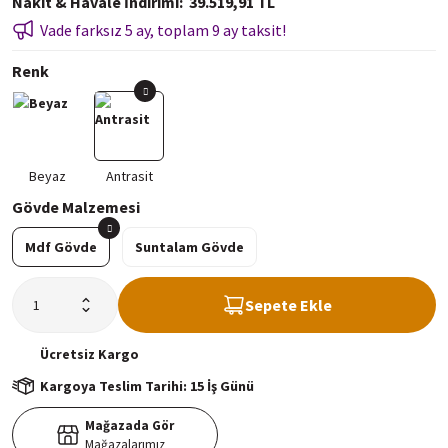
Nakit & Havale İndirimi
39.519,91 TL
Vade farksız 5 ay, toplam 9 ay taksit!
Renk
Gövde Malzemesi
Mdf Gövde
Suntalam Gövde
Sepete Ekle
Ücretsiz
Kargo
Kargoya Teslim Tarihi: 15 İş Günü
Mağazada Gör
Mağazalarımız