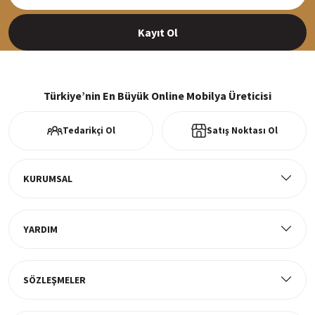
Siparişleriniz en kısa sürede hazırlanarak kargoya verilir
Kayıt Ol
%100 Güvenli Alışveriş
256Bit SSl sertifikası ve 3D ödeme ile bilgileriniz güvende
Türkiye’nin En Büyük Online Mobilya Üreticisi
Tedarikçi Ol
Satış Noktası Ol
Ücretsiz Kargo
Tüm ürünlerde ücretsiz teslimat
KURUMSAL
YARDIM
Müşteri Memnuniyeti
%100 müşteri memnuniyeti odaklı ve güvenilir hizmet anlayışı
SÖZLEŞMELER