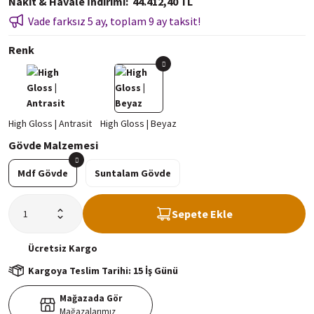
Nakit & Havale İndirimi
44.412,40 TL
Vade farksız 5 ay, toplam 9 ay taksit!
Renk
Gövde Malzemesi
Mdf Gövde
Suntalam Gövde
Sepete Ekle
Ücretsiz
Kargo
Kargoya Teslim Tarihi: 15 İş Günü
Mağazada Gör
Mağazalarımız