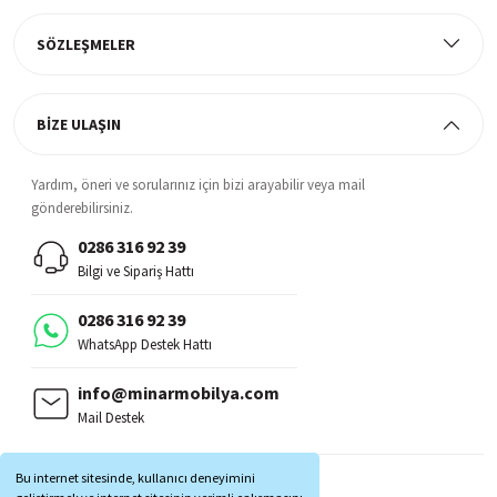
%100 müşteri memnuniyeti odaklı ve güvenilir hizmet anlayışı
SÖZLEŞMELER
BİZE ULAŞIN
Yardım, öneri ve sorularınız için bizi arayabilir veya mail
gönderebilirsiniz.
0286 316 92 39
Bilgi ve Sipariş Hattı
0286 316 92 39
WhatsApp Destek Hattı
info@minarmobilya.com
Mail Destek
BİZİ TAKİP EDİN:
Bu internet sitesinde, kullanıcı deneyimini
MOBİL UYGULAMALAR: