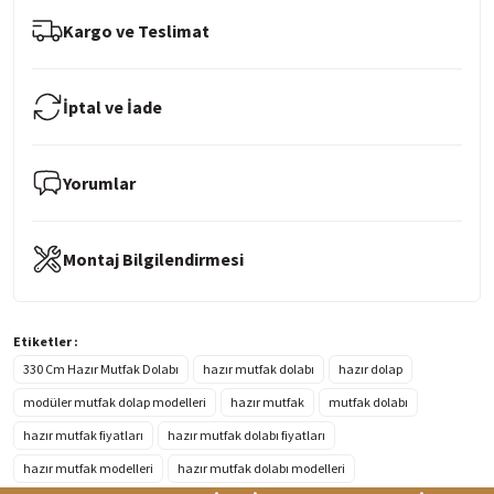
Kargo ve Teslimat
İptal ve İade
Yorumlar
Montaj Bilgilendirmesi
Etiketler :
330 Cm Hazır Mutfak Dolabı
hazır mutfak dolabı
hazır dolap
modüler mutfak dolap modelleri
hazır mutfak
mutfak dolabı
hazır mutfak fiyatları
hazır mutfak dolabı fiyatları
hazır mutfak modelleri
hazır mutfak dolabı modelleri