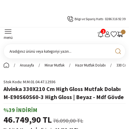
Bilgi ve Sipariş Hattı
0286 316 92 39
menü
Anasayfa
Minar Mutfak
Hazır Mutfak Dolabı
330 Cm 
Stok Kodu
M.M.01.04.47.12936
Alvinka 330X210 Cm High Gloss Mutfak Dolabı
M-E90S60S60-3 High Gloss | Beyaz - Mdf Gövde
%39 İNDİRİM
46.749,90 TL
76.090,00 TL