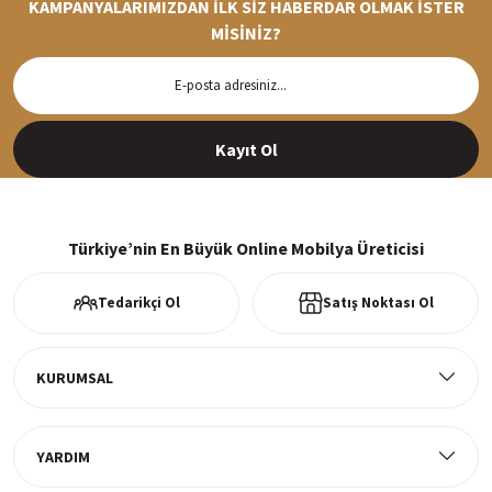
KAMPANYALARIMIZDAN İLK SİZ HABERDAR OLMAK İSTER
MİSİNİZ?
Hızlı Teslimat
Siparişleriniz en kısa sürede hazırlanarak kargoya verilir
Kayıt Ol
%100 Güvenli Alışveriş
256Bit SSl sertifikası ve 3D ödeme ile bilgileriniz güvende
Türkiye’nin En Büyük Online Mobilya Üreticisi
Tedarikçi Ol
Satış Noktası Ol
Ücretsiz Kargo
Tüm ürünlerde ücretsiz teslimat
KURUMSAL
YARDIM
Müşteri Memnuniyeti