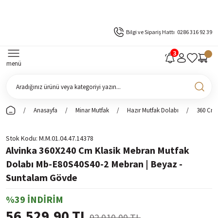
Bilgi ve Sipariş Hattı
0286 316 92 39
menü
Anasayfa
Minar Mutfak
Hazır Mutfak Dolabı
360 Cm 
Stok Kodu
M.M.01.04.47.14378
Alvinka 360X240 Cm Klasik Mebran Mutfak
Dolabı Mb-E80S40S40-2 Mebran | Beyaz -
Suntalam Gövde
%39 İNDİRİM
56.529,90 TL
92.010,00 TL