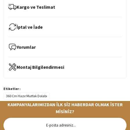
Kargo ve Teslimat
İptal ve İade
Yorumlar
Montaj Bilgilendirmesi
Etiketler :
360 Cm Hazır Mutfak Dolabı
KAMPANYALARIMIZDAN İLK SİZ HABERDAR OLMAK İSTER
MİSİNİZ?
Hızlı Teslimat
Siparişleriniz en kısa sürede hazırlanarak kargoya verilir