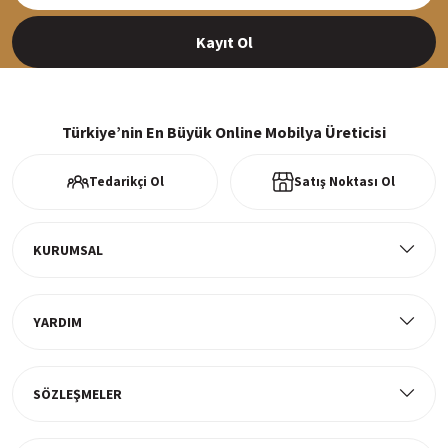
Kayıt Ol
%100 Güvenli Alışveriş
256Bit SSl sertifikası ve 3D ödeme ile bilgileriniz güvende
Türkiye’nin En Büyük Online Mobilya Üreticisi
Tedarikçi Ol
Satış Noktası Ol
Ücretsiz Kargo
Tüm ürünlerde ücretsiz teslimat
KURUMSAL
YARDIM
Müşteri Memnuniyeti
%100 müşteri memnuniyeti odaklı ve güvenilir hizmet anlayışı
SÖZLEŞMELER