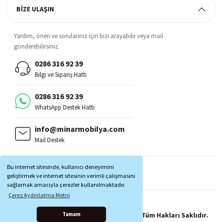
BİZE ULAŞIN
Yardım, öneri ve sorularınız için bizi arayabilir veya mail
gönderebilirsiniz.
0286 316 92 39
Bilgi ve Sipariş Hattı
0286 316 92 39
WhatsApp Destek Hattı
info@minarmobilya.com
Mail Destek
BİZİ TAKİP EDİN:
Bu internet sitesinde, kullanıcı deneyimini
MOBİL UYGULAMALAR:
geliştirmek ve internet sitesinin verimli çalışmasını
sağlamak amacıyla çerezler kullanılmaktadır.
Çerez Aydınlatma Metni
Copyright © 1997 - 2025 Minar Mobilya® Tüm Hakları Saklıdır.
Tamam