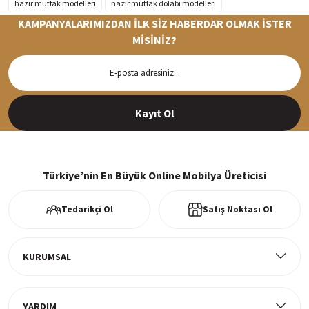
hazır mutfak modelleri
hazır mutfak dolabı modelleri
KAMPANYALARIMIZDAN İLK SİZ HABERDAR OLMAK İSTER
MİSİNİZ?
Hızlı Teslimat
Siparişleriniz en kısa sürede hazırlanarak kargoya verilir
Kayıt Ol
%100 Güvenli Alışveriş
256Bit SSl sertifikası ve 3D ödeme ile bilgileriniz güvende
Türkiye’nin En Büyük Online Mobilya Üreticisi
Tedarikçi Ol
Satış Noktası Ol
Ücretsiz Kargo
Tüm ürünlerde ücretsiz teslimat
KURUMSAL
YARDIM