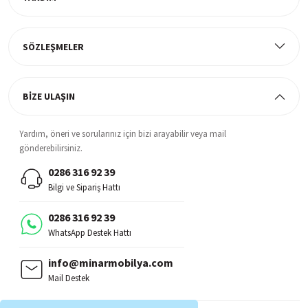
Müşteri Memnuniyeti
%100 müşteri memnuniyeti odaklı ve güvenilir hizmet anlayışı
SÖZLEŞMELER
BİZE ULAŞIN
Yardım, öneri ve sorularınız için bizi arayabilir veya mail
gönderebilirsiniz.
0286 316 92 39
Bilgi ve Sipariş Hattı
0286 316 92 39
WhatsApp Destek Hattı
info@minarmobilya.com
Mail Destek