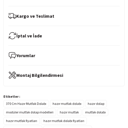
Kargo ve Teslimat
İptal ve İade
Yorumlar
Montaj Bilgilendirmesi
Etiketler :
370 Cm Hazır Mutfak Dolabı
hazır mutfak dolabı
hazır dolap
modüler mutfak dolap modelleri
hazır mutfak
mutfak dolabı
hazır mutfak fiyatları
hazır mutfak dolabı fiyatları