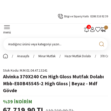
Bilgi ve Sipariş Hattı
0286 316 92 39
menü
Anasayfa
Minar Mutfak
Hazır Mutfak Dolabı
370 Cm 
Stok Kodu
M.M.01.04.47.13241
Alvinka 370X240 Cm High Gloss Mutfak Dolabı
Mbb-E80B45S45-2 High Gloss | Beyaz - Mdf
Gövde
%39 İNDİRİM
67.719,90 TL
110.210,00 TL