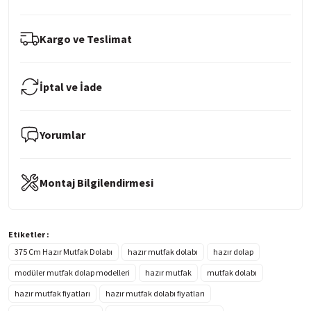
Kargo ve Teslimat
İptal ve İade
Yorumlar
Montaj Bilgilendirmesi
Etiketler :
375 Cm Hazır Mutfak Dolabı
hazır mutfak dolabı
hazır dolap
modüler mutfak dolap modelleri
hazır mutfak
mutfak dolabı
hazır mutfak fiyatları
hazır mutfak dolabı fiyatları