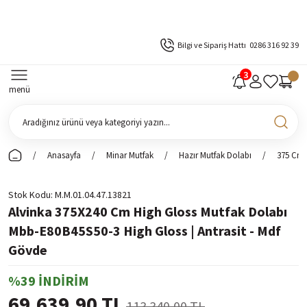
Bilgi ve Sipariş Hattı
0286 316 92 39
menü
Anasayfa
Minar Mutfak
Hazır Mutfak Dolabı
375 Cm 
Stok Kodu
M.M.01.04.47.13821
Alvinka 375X240 Cm High Gloss Mutfak Dolabı
Mbb-E80B45S50-3 High Gloss | Antrasit - Mdf
Gövde
%39 İNDİRİM
69.639,90 TL
113.340,00 TL