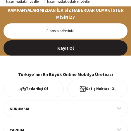
hazır mutfak modelleri
hazır mutfak dolabı modelleri
KAMPANYALARIMIZDAN İLK SİZ HABERDAR OLMAK İSTER
MİSİNİZ?
Hızlı Teslimat
Siparişleriniz en kısa sürede hazırlanarak kargoya verilir
Kayıt Ol
%100 Güvenli Alışveriş
256Bit SSl sertifikası ve 3D ödeme ile bilgileriniz güvende
Türkiye’nin En Büyük Online Mobilya Üreticisi
Tedarikçi Ol
Satış Noktası Ol
Ücretsiz Kargo
Tüm ürünlerde ücretsiz teslimat
KURUMSAL
YARDIM