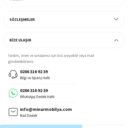
Müşteri Memnuniyeti
%100 müşteri memnuniyeti odaklı ve güvenilir hizmet anlayışı
SÖZLEŞMELER
BİZE ULAŞIN
Yardım, öneri ve sorularınız için bizi arayabilir veya mail
gönderebilirsiniz.
0286 316 92 39
Bilgi ve Sipariş Hattı
0286 316 92 39
WhatsApp Destek Hattı
info@minarmobilya.com
Mail Destek