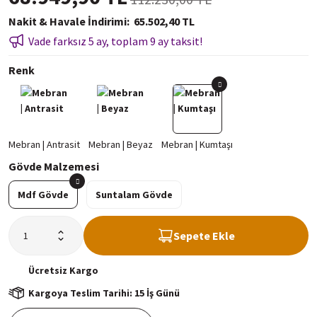
Nakit & Havale İndirimi
65.502,40 TL
Vade farksız 5 ay, toplam 9 ay taksit!
Renk
Gövde Malzemesi
Mdf Gövde
Suntalam Gövde
Sepete Ekle
Ücretsiz
Kargo
Kargoya Teslim Tarihi: 15 İş Günü