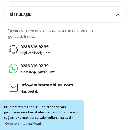
BİZE ULAŞIN
Yardım, öneri ve sorularınız için bizi arayabilir veya mail
gönderebilirsiniz.
0286 316 92 39
Bilgi ve Sipariş Hattı
0286 316 92 39
WhatsApp Destek Hattı
info@minarmobilya.com
Mail Destek
BİZİ TAKİP EDİN:
Bu internet sitesinde, kullanıcı deneyimini
MOBİL UYGULAMALAR:
geliştirmek ve internet sitesinin verimli çalışmasını
sağlamak amacıyla çerezler kullanılmaktadır.
Çerez Aydınlatma Metni