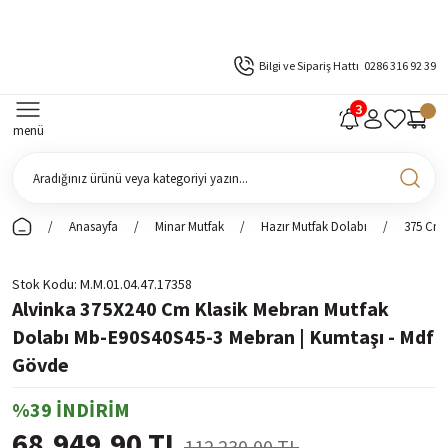
Bilgi ve Sipariş Hattı
0286 316 92 39
menü
Anasayfa
Minar Mutfak
Hazır Mutfak Dolabı
375 Cm 
Stok Kodu
M.M.01.04.47.17358
Alvinka 375X240 Cm Klasik Mebran Mutfak
Dolabı Mb-E90S40S45-3 Mebran | Kumtaşı - Mdf
Gövde
%39 İNDİRİM
68.949,90 TL
112.230,00 TL