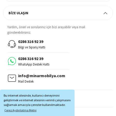
BİZE ULAŞIN
Yardım, öneri ve sorularınız için bizi arayabilir veya mail
gönderebilirsiniz.
0286 316 92 39
Bilgi ve Sipariş Hattı
0286 316 92 39
WhatsApp Destek Hattı
info@minarmobilya.com
Mail Destek
BİZİ TAKİP EDİN:
Bu internet sitesinde, kullanıcı deneyimini
MOBİL UYGULAMALAR:
geliştirmek ve internet sitesinin verimli çalışmasını
sağlamak amacıyla çerezler kullanılmaktadır.
Çerez Aydınlatma Metni