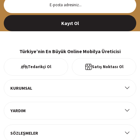
Hızlı Teslimat
Siparişleriniz en kısa sürede hazırlanarak kargoya verilir
Kayıt Ol
%100 Güvenli Alışveriş
256Bit SSl sertifikası ve 3D ödeme ile bilgileriniz güvende
Türkiye’nin En Büyük Online Mobilya Üreticisi
Tedarikçi Ol
Satış Noktası Ol
Ücretsiz Kargo
Tüm ürünlerde ücretsiz teslimat
KURUMSAL
YARDIM
Müşteri Memnuniyeti
%100 müşteri memnuniyeti odaklı ve güvenilir hizmet anlayışı
SÖZLEŞMELER