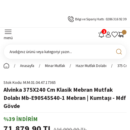
Bilgi ve Sipariş Hattı
0286 316 92 39
menü
Anasayfa
Minar Mutfak
Hazır Mutfak Dolabı
375 Cm 
Stok Kodu
M.M.01.04.47.17365
Alvinka 375X240 Cm Klasik Mebran Mutfak
Dolabı Mb-E90S45S40-1 Mebran | Kumtaşı - Mdf
Gövde
%39 İNDİRİM
71.879,90 TL
116.990,00 TL