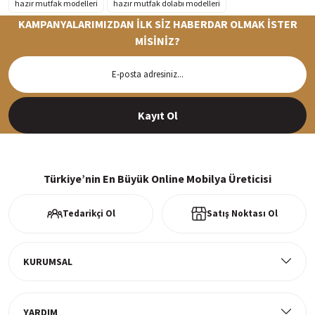
hazır mutfak modelleri
hazır mutfak dolabı modelleri
KAMPANYALARIMIZDAN İLK SİZ HABERDAR OLMAK İSTER
MİSİNİZ?
Hızlı Teslimat
Siparişleriniz en kısa sürede hazırlanarak kargoya verilir
Kayıt Ol
%100 Güvenli Alışveriş
256Bit SSl sertifikası ve 3D ödeme ile bilgileriniz güvende
Türkiye’nin En Büyük Online Mobilya Üreticisi
Tedarikçi Ol
Satış Noktası Ol
Ücretsiz Kargo
Tüm ürünlerde ücretsiz teslimat
KURUMSAL
YARDIM