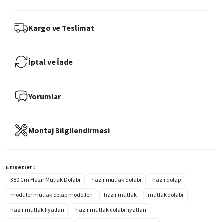
Kargo ve Teslimat
İptal ve İade
Yorumlar
Montaj Bilgilendirmesi
Etiketler :
380 Cm Hazır Mutfak Dolabı
hazır mutfak dolabı
hazır dolap
modüler mutfak dolap modelleri
hazır mutfak
mutfak dolabı
hazır mutfak fiyatları
hazır mutfak dolabı fiyatları