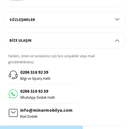
Müşteri Memnuniyeti
%100 müşteri memnuniyeti odaklı ve güvenilir hizmet anlayışı
SÖZLEŞMELER
BİZE ULAŞIN
Yardım, öneri ve sorularınız için bizi arayabilir veya mail
gönderebilirsiniz.
0286 316 92 39
Bilgi ve Sipariş Hattı
0286 316 92 39
WhatsApp Destek Hattı
info@minarmobilya.com
Mail Destek