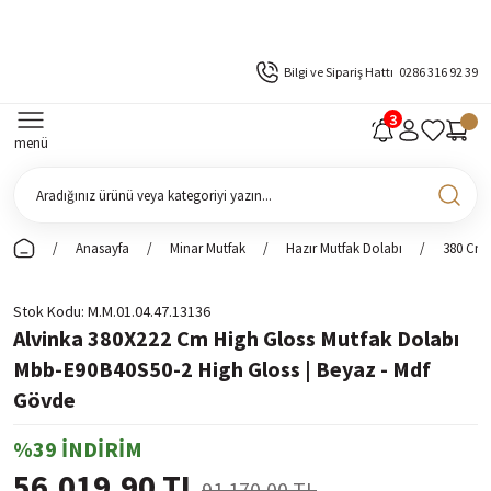
Bilgi ve Sipariş Hattı
0286 316 92 39
menü
Anasayfa
Minar Mutfak
Hazır Mutfak Dolabı
380 Cm 
Stok Kodu
M.M.01.04.47.13136
Alvinka 380X222 Cm High Gloss Mutfak Dolabı
Mbb-E90B40S50-2 High Gloss | Beyaz - Mdf
Gövde
%39 İNDİRİM
56.019,90 TL
91.170,00 TL