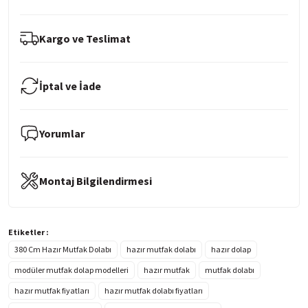
Kargo ve Teslimat
İptal ve İade
Yorumlar
Montaj Bilgilendirmesi
Etiketler :
380 Cm Hazır Mutfak Dolabı
hazır mutfak dolabı
hazır dolap
modüler mutfak dolap modelleri
hazır mutfak
mutfak dolabı
hazır mutfak fiyatları
hazır mutfak dolabı fiyatları