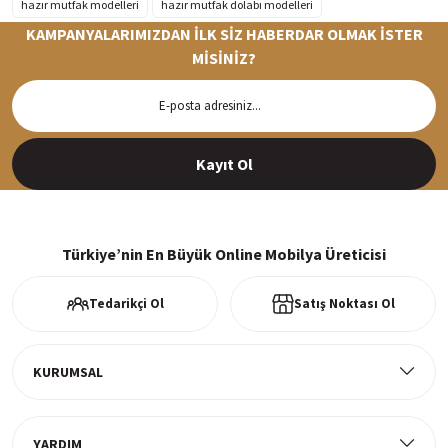
hazır mutfak modelleri
hazır mutfak dolabı modelleri
KAMPANYALARIMIZDAN İLK SİZ HABERDAR OLMAK İSTER
MİSİNİZ?
Hızlı Teslimat
Siparişleriniz en kısa sürede hazırlanarak kargoya verilir
Kayıt Ol
%100 Güvenli Alışveriş
256Bit SSl sertifikası ve 3D ödeme ile bilgileriniz güvende
Türkiye’nin En Büyük Online Mobilya Üreticisi
Tedarikçi Ol
Satış Noktası Ol
Ücretsiz Kargo
Tüm ürünlerde ücretsiz teslimat
KURUMSAL
YARDIM