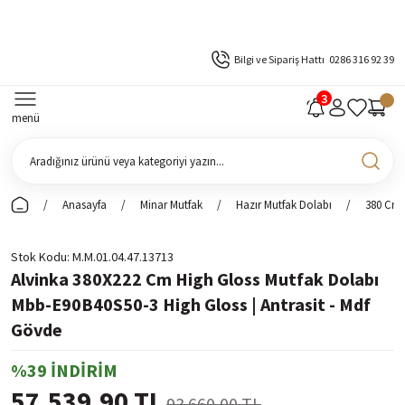
Bilgi ve Sipariş Hattı
0286 316 92 39
menü
Anasayfa
Minar Mutfak
Hazır Mutfak Dolabı
380 Cm 
Stok Kodu
M.M.01.04.47.13713
Alvinka 380X222 Cm High Gloss Mutfak Dolabı
Mbb-E90B40S50-3 High Gloss | Antrasit - Mdf
Gövde
%39 İNDİRİM
57.539,90 TL
93.660,00 TL