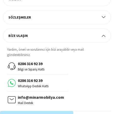
Müşteri Memnuniyeti
%100 müşteri memnuniyeti odaklı ve güvenilir hizmet anlayışı
SÖZLEŞMELER
BİZE ULAŞIN
Yardım, öneri ve sorularınız için bizi arayabilir veya mail
gönderebilirsiniz.
0286 316 92 39
Bilgi ve Sipariş Hattı
0286 316 92 39
WhatsApp Destek Hattı
info@minarmobilya.com
Mail Destek