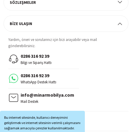
SÖZLEŞMELER
BİZE ULAŞIN
Yardım, öneri ve sorularınız için bizi arayabilir veya mail
gönderebilirsiniz.
0286 316 92 39
Bilgi ve Sipariş Hattı
0286 316 92 39
WhatsApp Destek Hattı
info@minarmobilya.com
Mail Destek
BİZİ TAKİP EDİN:
Bu internet sitesinde, kullanıcı deneyimini
MOBİL UYGULAMALAR:
geliştirmek ve internet sitesinin verimli çalışmasını
sağlamak amacıyla çerezler kullanılmaktadır.