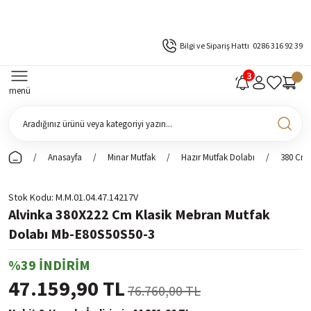
Bilgi ve Sipariş Hattı
0286 316 92 39
menü
Anasayfa
Minar Mutfak
Hazır Mutfak Dolabı
380 Cm 
Stok Kodu
M.M.01.04.47.14217V
Alvinka 380X222 Cm Klasik Mebran Mutfak
Dolabı Mb-E80S50S50-3
%39 İNDİRİM
47.159,90 TL
76.760,00 TL