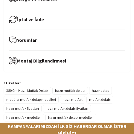
İptal ve İade
Yorumlar
Montaj Bilgilendirmesi
Etiketler :
380 Cm Hazır Mutfak Dolabı
hazır mutfak dolabı
hazır dolap
modüler mutfak dolap modelleri
hazır mutfak
mutfak dolabı
hazır mutfak fiyatları
hazır mutfak dolabı fiyatları
hazır mutfak modelleri
hazır mutfak dolabı modelleri
KAMPANYALARIMIZDAN İLK SİZ HABERDAR OLMAK İSTER
MİSİNİZ?