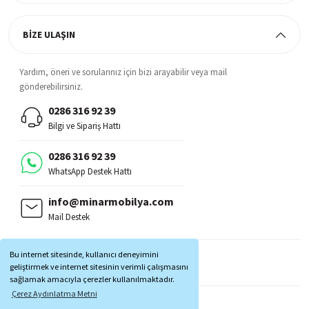
BİZE ULAŞIN
Yardım, öneri ve sorularınız için bizi arayabilir veya mail
gönderebilirsiniz.
0286 316 92 39
Bilgi ve Sipariş Hattı
0286 316 92 39
WhatsApp Destek Hattı
info@minarmobilya.com
Mail Destek
BİZİ TAKİP EDİN:
Bu internet sitesinde, kullanıcı deneyimini
MOBİL UYGULAMALAR:
geliştirmek ve internet sitesinin verimli çalışmasını
sağlamak amacıyla çerezler kullanılmaktadır.
Çerez Aydınlatma Metni