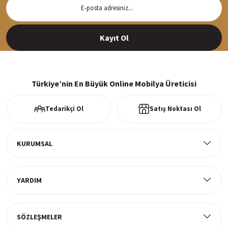
Hızlı Teslimat
Siparişleriniz en kısa sürede hazırlanarak kargoya verilir
Kayıt Ol
%100 Güvenli Alışveriş
256Bit SSl sertifikası ve 3D ödeme ile bilgileriniz güvende
Türkiye’nin En Büyük Online Mobilya Üreticisi
Tedarikçi Ol
Satış Noktası Ol
Ücretsiz Kargo
Tüm ürünlerde ücretsiz teslimat
KURUMSAL
YARDIM
Müşteri Memnuniyeti
%100 müşteri memnuniyeti odaklı ve güvenilir hizmet anlayışı
SÖZLEŞMELER