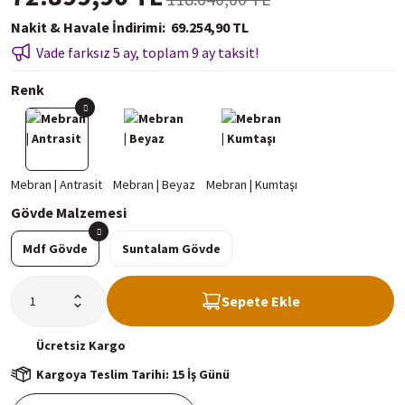
Nakit & Havale İndirimi
69.254,90 TL
Vade farksız 5 ay, toplam 9 ay taksit!
Renk
Gövde Malzemesi
Mdf Gövde
Suntalam Gövde
Sepete Ekle
Ücretsiz
Kargo
Kargoya Teslim Tarihi: 15 İş Günü