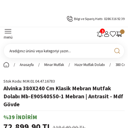
Bilgi ve Sipariş Hattı
0286 316 92 39
menü
Anasayfa
Minar Mutfak
Hazır Mutfak Dolabı
380 Cm 
Stok Kodu
M.M.01.04.47.16783
Alvinka 380X240 Cm Klasik Mebran Mutfak
Dolabı Mb-E90S40S50-1 Mebran | Antrasit - Mdf
Gövde
%39 İNDİRİM
72.899,90 TL
118.640,00 TL