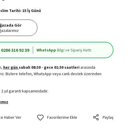
lim Tarihi: 15 İş Günü
ğazada Gör
azalarımız
0286 316 92 39
WhatsApp
Bilgi ve Sipariş Hattı
in,
her gün
sabah 08:30 - gece 01:30 saatleri
arasında
iz. Bizlere telefon, WhatsApp veya canlı destek üzerinden
.
 2 yıl garanti kapsamındadır.
ımız
ce Haber Ver
Paylaş