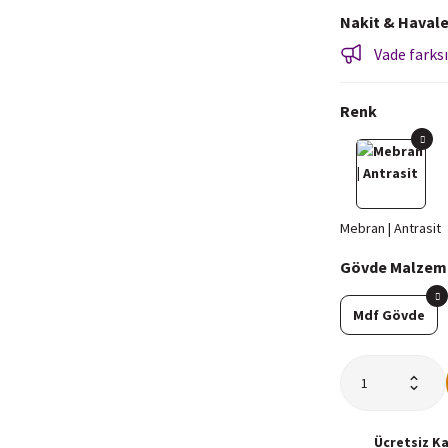
Nakit & Havale
Vade farksı
Renk
Gövde Malzem
Mdf Gövde
Ücretsiz
K