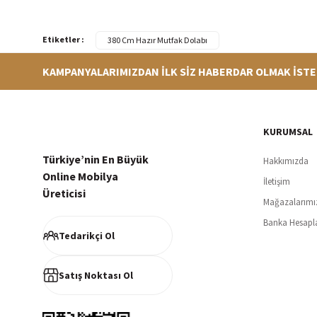
Etiketler :
380 Cm Hazır Mutfak Dolabı
KAMPANYALARIMIZDAN İLK SİZ HABERDAR OLMAK İSTE
Hızlı Teslimat
Siparişleriniz en kısa sürede hazırlanarak kargoya verilir
256Bi
KURUMSAL
Türkiye’nin En Büyük
Hakkımızda
Online Mobilya
İletişim
Üreticisi
Mağazalarımı
Müşteri Memnuniyeti
Banka Hesapl
%100 müşteri memnuniyeti odaklı ve güvenilir hizmet anlayışı
Tedarikçi Ol
Satış Noktası Ol