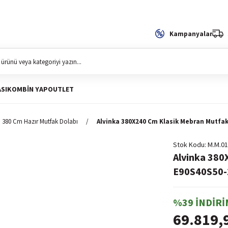
Kampanyalar
SI
KOMBIN YAP
OUTLET
380 Cm Hazır Mutfak Dolabı
Alvinka 380X240 Cm Klasik Mebran Mutfak
Stok Kodu
M.M.01
Alvinka 380
E90S40S50-2
%39 İNDİRİ
69.819,