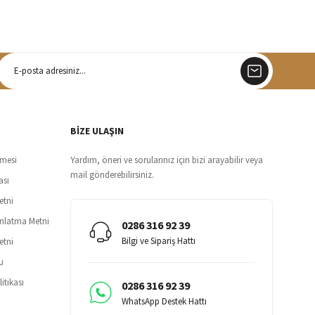
argo
siz teslimat
BİZE ULAŞIN
şmesi
Yardım, öneri ve sorularınız için bizi arayabilir veya
mail gönderebilirsiniz.
ası
etni
ınlatma Metni
0286 316 92 39
Bilgi ve Sipariş Hattı
etni
u
itikası
0286 316 92 39
WhatsApp Destek Hattı