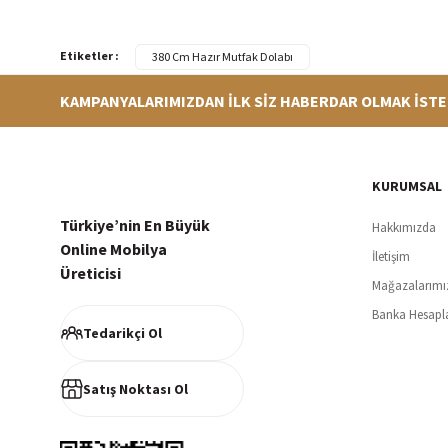
Etiketler :
380 Cm Hazır Mutfak Dolabı
KAMPANYALARIMIZDAN İLK SİZ HABERDAR OLMAK İSTE
Hızlı Teslimat
Siparişleriniz en kısa sürede hazırlanarak kargoya verilir
256Bi
KURUMSAL
Türkiye’nin En Büyük
Hakkımızda
Online Mobilya
İletişim
Üreticisi
Mağazalarımı
Müşteri Memnuniyeti
Banka Hesapl
%100 müşteri memnuniyeti odaklı ve güvenilir hizmet anlayışı
Tedarikçi Ol
Satış Noktası Ol