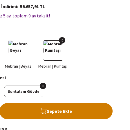
 İndirimi
56.657,91 TL
z 5 ay, toplam 9 ay taksit!
esi
Suntalam Gövde
Sepete Ekle
argo