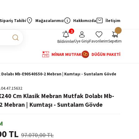
Sipariş Takibi
Mağazalarımız
Hakkımızda
İletişim
Üye Girişi
Favorilerim
Sepetim
Bildirimler
MİNAR MUTFAK
DÜĞÜN PAKETİ
k Dolabı Mb-E90S40S50-2 Mebran | Kumtaşı - Suntalam Gövde
.04.47.15632
X240 Cm Klasik Mebran Mutfak Dolabı Mb-
 Mebran | Kumtaşı - Suntalam Gövde
M
90 TL
97.070,00 TL