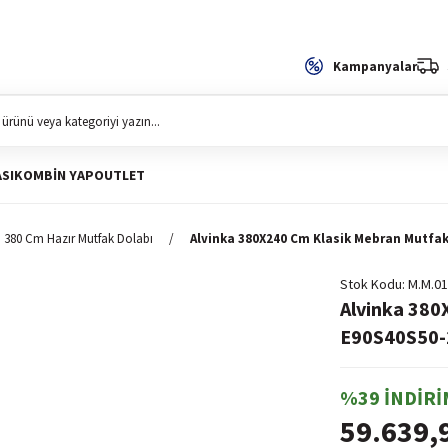
Kampanyalar
SI
KOMBIN YAP
OUTLET
380 Cm Hazır Mutfak Dolabı
Alvinka 380X240 Cm Klasik Mebran Mutfa
Stok Kodu
M.M.01
Alvinka 380
E90S40S50-2
%39 İNDİRİ
59.639,