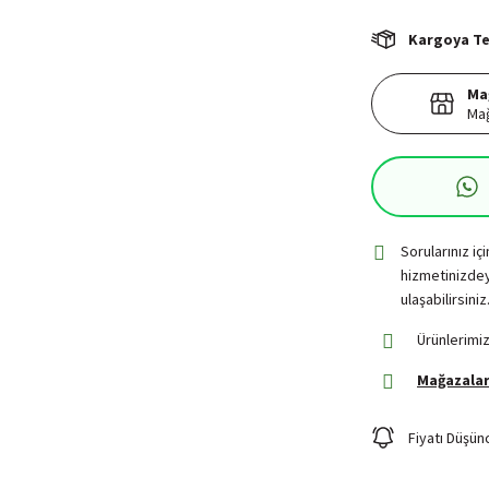
Kargoya Tes
Ma
Mağ
Sorularınız iç
hizmetinizdey
ulaşabilirsiniz
Ürünlerimiz
Mağazalar
Fiyatı Düşün