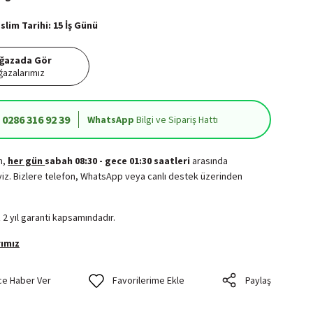
lim Tarihi: 15 İş Günü
ğazada Gör
azalarımız
0286 316 92 39
WhatsApp
Bilgi ve Sipariş Hattı
in,
her gün
sabah 08:30 - gece 01:30 saatleri
arasında
iz. Bizlere telefon, WhatsApp veya canlı destek üzerinden
.
 2 yıl garanti kapsamındadır.
ımız
ce Haber Ver
Paylaş