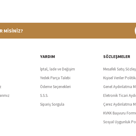
R MİSİNİZ?
%100 Güvenli Alışveriş
Ücretsiz K
t SSl sertifikası ve 3D ödeme ile bilgileriniz güvende
Tüm ürünlerde ücret
YARDIM
SÖZLEŞMELER
İptal, İade ve Değişim
Mesafeli Satış Sözle
Yedek Parça Talebi
Kişisel Veriler Politik
z
Ödeme Seçenekleri
Genel Aydınlatma M
arımız
S.S.S.
Eletronik Ticari Ayd
Sipariş Sorgula
Çerez Aydınlatma M
KVKK Başvuru Form
Sosyal Uygunluk Pol