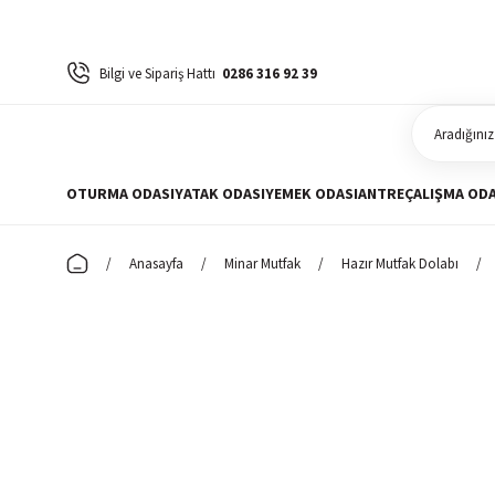
Bilgi ve Sipariş Hattı
0286 316 92 39
OTURMA ODASI
YATAK ODASI
YEMEK ODASI
ANTRE
ÇALIŞMA ODA
Anasayfa
Minar Mutfak
Hazır Mutfak Dolabı