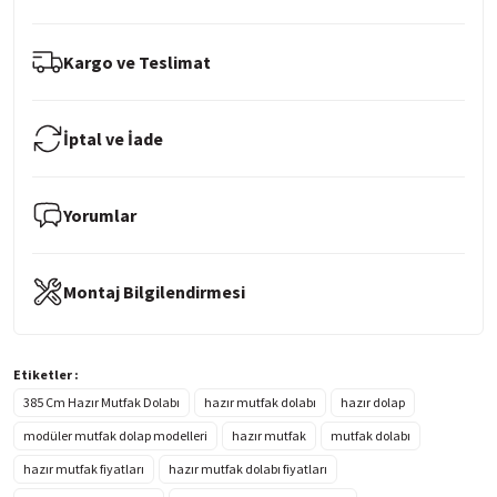
Kargo ve Teslimat
İptal ve İade
Yorumlar
Montaj Bilgilendirmesi
Etiketler :
385 Cm Hazır Mutfak Dolabı
hazır mutfak dolabı
hazır dolap
modüler mutfak dolap modelleri
hazır mutfak
mutfak dolabı
hazır mutfak fiyatları
hazır mutfak dolabı fiyatları