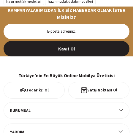
hazır mutfak modelleri
hazır mutfak dolabı modelleri
KAMPANYALARIMIZDAN İLK SİZ HABERDAR OLMAK İSTER
MİSİNİZ?
Hızlı Teslimat
Siparişleriniz en kısa sürede hazırlanarak kargoya verilir
Kayıt Ol
%100 Güvenli Alışveriş
256Bit SSl sertifikası ve 3D ödeme ile bilgileriniz güvende
Türkiye’nin En Büyük Online Mobilya Üreticisi
Tedarikçi Ol
Satış Noktası Ol
Ücretsiz Kargo
Tüm ürünlerde ücretsiz teslimat
KURUMSAL
YARDIM