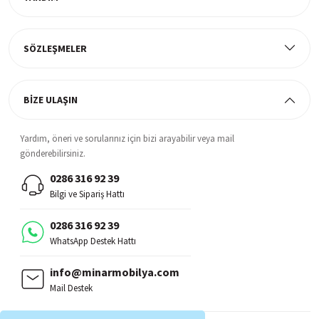
Müşteri Memnuniyeti
%100 müşteri memnuniyeti odaklı ve güvenilir hizmet anlayışı
SÖZLEŞMELER
BİZE ULAŞIN
Yardım, öneri ve sorularınız için bizi arayabilir veya mail
gönderebilirsiniz.
0286 316 92 39
Bilgi ve Sipariş Hattı
0286 316 92 39
WhatsApp Destek Hattı
info@minarmobilya.com
Mail Destek