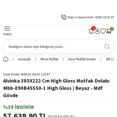
Bilgi ve Sipariş Hattı
0286 316 92 39
menü
Anasayfa
Minar Mutfak
Hazır Mutfak Dolabı
385 Cm 
Stok Kodu
M.M.01.04.47.13147
Alvinka 385X222 Cm High Gloss Mutfak Dolabı
Mbb-E90B45S50-1 High Gloss | Beyaz - Mdf
Gövde
%39 İNDİRİM
57.639,90 TL
93.810,00 TL