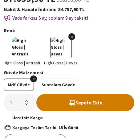
Nakit & Havale İndirimi
54.757,90 TL
Vade farksız 5 ay, toplam 9 ay taksit!
Renk
Gövde Malzemesi
Mdf Gövde
Suntalam Gövde
Sepete Ekle
Ücretsiz
Kargo
Kargoya Teslim Tarihi: 15 İş Günü