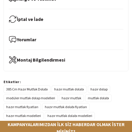
İptal ve İade
Yorumlar
Montaj Bilgilendirmesi
Etiketler :
385 Cm Hazır Mutfak Dolabı
hazır mutfak dolabı
hazır dolap
modüler mutfak dolap modelleri
hazır mutfak
mutfak dolabı
hazır mutfak fiyatları
hazır mutfak dolabı fiyatları
hazır mutfak modelleri
hazır mutfak dolabı modelleri
KAMPANYALARIMIZDAN İLK SİZ HABERDAR OLMAK İSTER
MİSİNİZ?