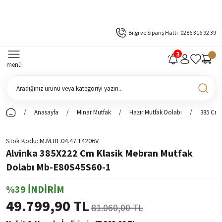
Bilgi ve Sipariş Hattı
0286 316 92 39
menü
Anasayfa
Minar Mutfak
Hazır Mutfak Dolabı
385 Cm 
Stok Kodu
M.M.01.04.47.14206V
Alvinka 385X222 Cm Klasik Mebran Mutfak
Dolabı Mb-E80S45S60-1
%39 İNDİRİM
49.799,90 TL
81.060,00 TL