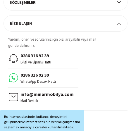
SÖZLEŞMELER
BİZE ULAŞIN
Yardım, öneri ve sorularınız için bizi arayabilir veya mail
gönderebilirsiniz.
0286 316 92 39
Bilgi ve Sipariş Hattı
0286 316 92 39
WhatsApp Destek Hattı
info@minarmobilya.com
Mail Destek
BİZİ TAKİP EDİN:
Bu internet sitesinde, kullanıcı deneyimini
MOBİL UYGULAMALAR:
geliştirmek ve internet sitesinin verimli çalışmasını
sağlamak amacıyla çerezler kullanılmaktadır.