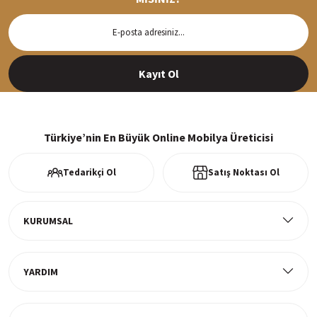
Hızlı Teslimat
Siparişleriniz en kısa sürede hazırlanarak kargoya verilir
Kayıt Ol
%100 Güvenli Alışveriş
256Bit SSl sertifikası ve 3D ödeme ile bilgileriniz güvende
Türkiye’nin En Büyük Online Mobilya Üreticisi
Tedarikçi Ol
Satış Noktası Ol
Ücretsiz Kargo
Tüm ürünlerde ücretsiz teslimat
KURUMSAL
YARDIM
Müşteri Memnuniyeti
%100 müşteri memnuniyeti odaklı ve güvenilir hizmet anlayışı