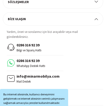
SÖZLEŞMELER
BİZE ULAŞIN
Yardım, öneri ve sorularınız için bizi arayabilir veya mail
gönderebilirsiniz.
0286 316 92 39
Bilgi ve Sipariş Hattı
0286 316 92 39
WhatsApp Destek Hattı
info@minarmobilya.com
Mail Destek
BİZİ TAKİP EDİN:
Bu internet sitesinde, kullanıcı deneyimini
MOBİL UYGULAMALAR:
geliştirmek ve internet sitesinin verimli çalışmasını
sağlamak amacıyla çerezler kullanılmaktadır.