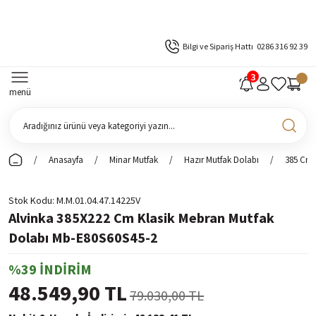
Bilgi ve Sipariş Hattı
0286 316 92 39
menü
Anasayfa
Minar Mutfak
Hazır Mutfak Dolabı
385 Cm 
Stok Kodu
M.M.01.04.47.14225V
Alvinka 385X222 Cm Klasik Mebran Mutfak
Dolabı Mb-E80S60S45-2
%39 İNDİRİM
48.549,90 TL
79.030,00 TL