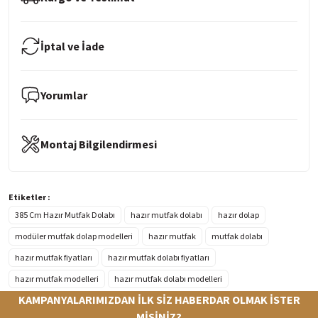
İptal ve İade
Yorumlar
Montaj Bilgilendirmesi
Etiketler :
385 Cm Hazır Mutfak Dolabı
hazır mutfak dolabı
hazır dolap
modüler mutfak dolap modelleri
hazır mutfak
mutfak dolabı
hazır mutfak fiyatları
hazır mutfak dolabı fiyatları
hazır mutfak modelleri
hazır mutfak dolabı modelleri
KAMPANYALARIMIZDAN İLK SİZ HABERDAR OLMAK İSTER
MİSİNİZ?