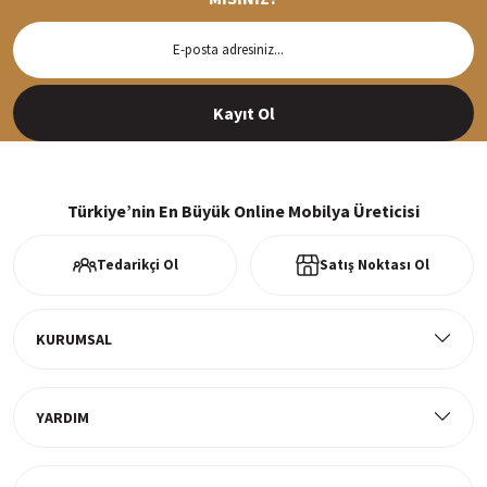
Hızlı Teslimat
Siparişleriniz en kısa sürede hazırlanarak kargoya verilir
Kayıt Ol
%100 Güvenli Alışveriş
256Bit SSl sertifikası ve 3D ödeme ile bilgileriniz güvende
Türkiye’nin En Büyük Online Mobilya Üreticisi
Tedarikçi Ol
Satış Noktası Ol
Ücretsiz Kargo
Tüm ürünlerde ücretsiz teslimat
KURUMSAL
YARDIM
Müşteri Memnuniyeti
%100 müşteri memnuniyeti odaklı ve güvenilir hizmet anlayışı