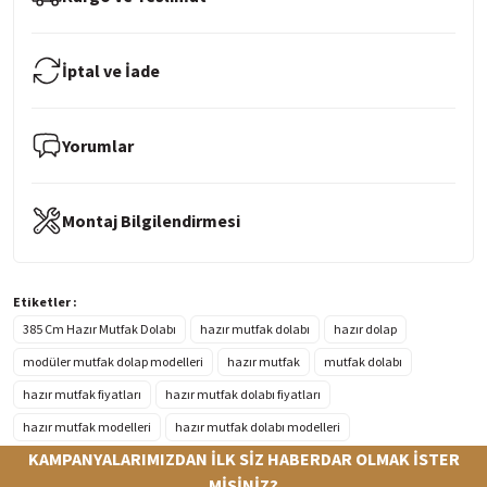
İptal ve İade
Yorumlar
Montaj Bilgilendirmesi
Etiketler :
385 Cm Hazır Mutfak Dolabı
hazır mutfak dolabı
hazır dolap
modüler mutfak dolap modelleri
hazır mutfak
mutfak dolabı
hazır mutfak fiyatları
hazır mutfak dolabı fiyatları
hazır mutfak modelleri
hazır mutfak dolabı modelleri
KAMPANYALARIMIZDAN İLK SİZ HABERDAR OLMAK İSTER
MİSİNİZ?