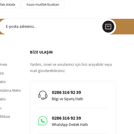
fak dolabı
hazır mutfak fiyatları
argo
siz teslimat
BİZE ULAŞIN
şmesi
Yardım, öneri ve sorularınız için bizi arayabilir veya
mail gönderebilirsiniz.
ası
etni
ınlatma Metni
0286 316 92 39
Bilgi ve Sipariş Hattı
etni
u
itikası
0286 316 92 39
WhatsApp Destek Hattı