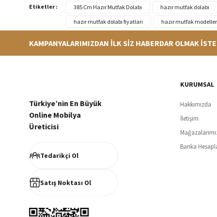
Etiketler :
385 Cm Hazır Mutfak Dolabı
hazır mutfak dolabı
hazır mutfak dolabı fiyatları
hazır mutfak modeller
KAMPANYALARIMIZDAN İLK SİZ HABERDAR OLMAK İSTE
Hızlı Teslimat
Siparişleriniz en kısa sürede hazırlanarak kargoya verilir
256Bi
KURUMSAL
Türkiye’nin En Büyük
Hakkımızda
Online Mobilya
İletişim
Üreticisi
Mağazalarımı
Müşteri Memnuniyeti
Banka Hesapl
%100 müşteri memnuniyeti odaklı ve güvenilir hizmet anlayışı
Tedarikçi Ol
Satış Noktası Ol