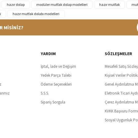
hazır dolap
modüler mutfak dolap modelleri
hazır mutfak
mut
i
hazır mutfak dolabı modelleri
R MİSİNİZ?
%100 Güvenli Alışveriş
Ücretsiz K
t SSl sertifikası ve 3D ödeme ile bilgileriniz güvende
Tüm ürünlerde ücret
YARDIM
SÖZLEŞMELER
İptal, İade ve Değişim
Mesafeli Satış Sözle
Yedek Parça Talebi
Kişisel Veriler Politik
z
Ödeme Seçenekleri
Genel Aydınlatma M
arımız
S.S.S.
Eletronik Ticari Ayd
Sipariş Sorgula
Çerez Aydınlatma M
KVKK Başvuru Form
Sosyal Uygunluk Pol