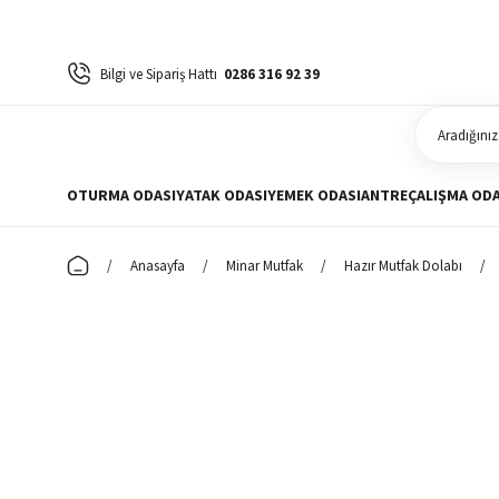
Bilgi ve Sipariş Hattı
0286 316 92 39
OTURMA ODASI
YATAK ODASI
YEMEK ODASI
ANTRE
ÇALIŞMA ODA
Anasayfa
Minar Mutfak
Hazır Mutfak Dolabı