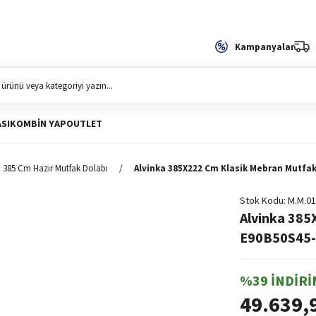
Kampanyalar
SI
KOMBIN YAP
OUTLET
385 Cm Hazır Mutfak Dolabı
Alvinka 385X222 Cm Klasik Mebran Mutfa
Stok Kodu
M.M.01
Alvinka 385
E90B50S45
%39 İNDİRİ
49.639,