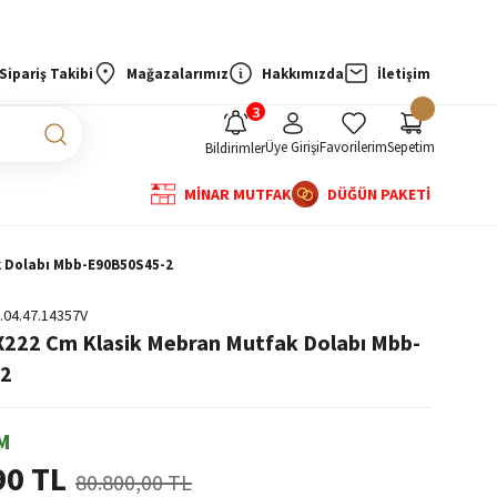
Sipariş Takibi
Mağazalarımız
Hakkımızda
İletişim
Üye Girişi
Favorilerim
Sepetim
Bildirimler
MİNAR MUTFAK
DÜĞÜN PAKETİ
k Dolabı Mbb-E90B50S45-2
.04.47.14357V
X222 Cm Klasik Mebran Mutfak Dolabı Mbb-
-2
M
90 TL
80.800,00 TL