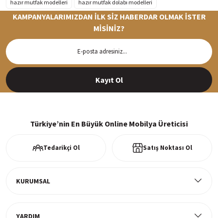
hazır mutfak modelleri
hazır mutfak dolabı modelleri
KAMPANYALARIMIZDAN İLK SİZ HABERDAR OLMAK İSTER
MİSİNİZ?
Hızlı Teslimat
Siparişleriniz en kısa sürede hazırlanarak kargoya verilir
Kayıt Ol
%100 Güvenli Alışveriş
256Bit SSl sertifikası ve 3D ödeme ile bilgileriniz güvende
Türkiye’nin En Büyük Online Mobilya Üreticisi
Tedarikçi Ol
Satış Noktası Ol
Ücretsiz Kargo
Tüm ürünlerde ücretsiz teslimat
KURUMSAL
YARDIM