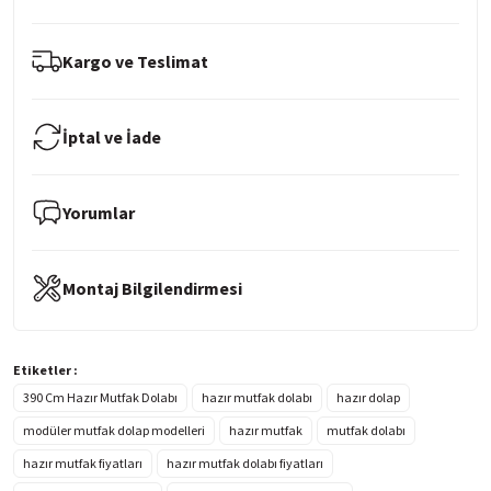
Kargo ve Teslimat
İptal ve İade
Yorumlar
Montaj Bilgilendirmesi
Etiketler :
390 Cm Hazır Mutfak Dolabı
hazır mutfak dolabı
hazır dolap
modüler mutfak dolap modelleri
hazır mutfak
mutfak dolabı
hazır mutfak fiyatları
hazır mutfak dolabı fiyatları