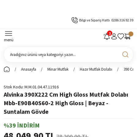
Bilgi ve Sipariş Hattı
0286 316 92 39
menü
Anasayfa
Minar Mutfak
Hazır Mutfak Dolabı
390 Cm 
Stok Kodu
M.M.01.04.47.11916
Alvinka 390X222 Cm High Gloss Mutfak Dolabı
Mbb-E90B40S60-2 High Gloss | Beyaz -
Suntalam Gövde
%39 İNDİRİM
48.049,90 TL
78.200,00 TL