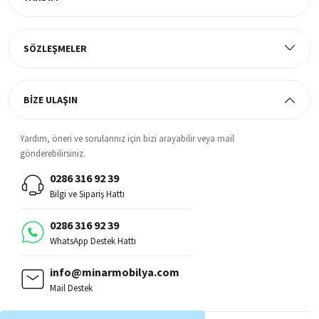
Müşteri Memnuniyeti
%100 müşteri memnuniyeti odaklı ve güvenilir hizmet anlayışı
SÖZLEŞMELER
BİZE ULAŞIN
Yardım, öneri ve sorularınız için bizi arayabilir veya mail
gönderebilirsiniz.
0286 316 92 39
Bilgi ve Sipariş Hattı
0286 316 92 39
WhatsApp Destek Hattı
info@minarmobilya.com
Mail Destek