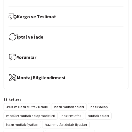
Kargo ve Teslimat
İptal ve İade
Yorumlar
Montaj Bilgilendirmesi
Etiketler :
390 Cm Hazır Mutfak Dolabı
hazır mutfak dolabı
hazır dolap
modüler mutfak dolap modelleri
hazır mutfak
mutfak dolabı
hazır mutfak fiyatları
hazır mutfak dolabı fiyatları