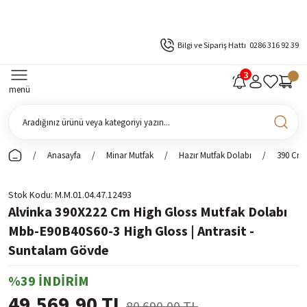
Bilgi ve Sipariş Hattı
0286 316 92 39
menü
Anasayfa
Minar Mutfak
Hazır Mutfak Dolabı
390 Cm 
Stok Kodu
M.M.01.04.47.12493
Alvinka 390X222 Cm High Gloss Mutfak Dolabı
Mbb-E90B40S60-3 High Gloss | Antrasit -
Suntalam Gövde
%39 İNDİRİM
49.569,90 TL
80.690,00 TL