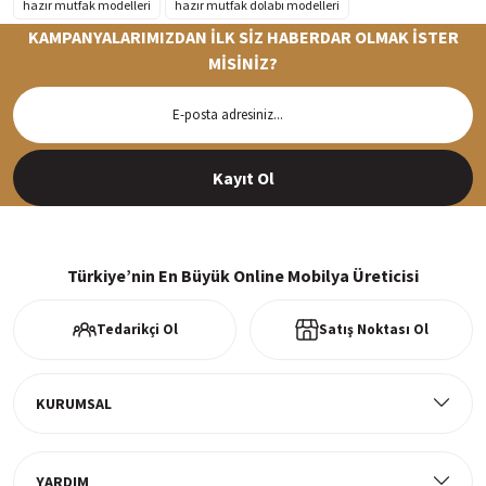
hazır mutfak modelleri
hazır mutfak dolabı modelleri
KAMPANYALARIMIZDAN İLK SİZ HABERDAR OLMAK İSTER
MİSİNİZ?
Hızlı Teslimat
Siparişleriniz en kısa sürede hazırlanarak kargoya verilir
Kayıt Ol
%100 Güvenli Alışveriş
256Bit SSl sertifikası ve 3D ödeme ile bilgileriniz güvende
Türkiye’nin En Büyük Online Mobilya Üreticisi
Tedarikçi Ol
Satış Noktası Ol
Ücretsiz Kargo
Tüm ürünlerde ücretsiz teslimat
KURUMSAL
YARDIM