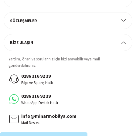
Müşteri Memnuniyeti
%100 müşteri memnuniyeti odaklı ve güvenilir hizmet anlayışı
SÖZLEŞMELER
BİZE ULAŞIN
Yardım, öneri ve sorularınız için bizi arayabilir veya mail
gönderebilirsiniz.
0286 316 92 39
Bilgi ve Sipariş Hattı
0286 316 92 39
WhatsApp Destek Hattı
info@minarmobilya.com
Mail Destek