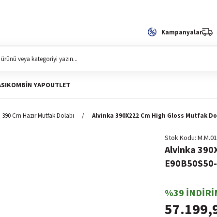
Kampanyalar
SI
KOMBIN YAP
OUTLET
390 Cm Hazır Mutfak Dolabı
Alvinka 390X222 Cm High Gloss Mutfak Do
Stok Kodu
M.M.01
Alvinka 390
E90B50S50-2
%39 İNDİRİ
57.199,