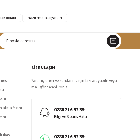
fak dolabı
hazır mutfak fiyatları
argo
siz teslimat
BİZE ULAŞIN
şmesi
Yardım, öneri ve sorularınız için bizi arayabilir veya
mail gönderebilirsiniz.
ası
etni
ınlatma Metni
0286 316 92 39
Bilgi ve Sipariş Hattı
etni
u
itikası
0286 316 92 39