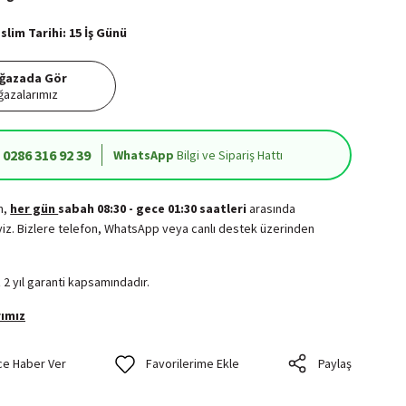
lim Tarihi: 15 İş Günü
ğazada Gör
azalarımız
0286 316 92 39
WhatsApp
Bilgi ve Sipariş Hattı
in,
her gün
sabah 08:30 - gece 01:30 saatleri
arasında
iz. Bizlere telefon, WhatsApp veya canlı destek üzerinden
.
 2 yıl garanti kapsamındadır.
ımız
ce Haber Ver
Paylaş