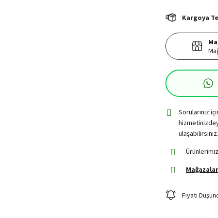
Kargoya Tes
Ma
Mağ
Sorularınız iç
hizmetinizdey
ulaşabilirsiniz
Ürünlerimiz
Mağazalar
Fiyatı Düşün