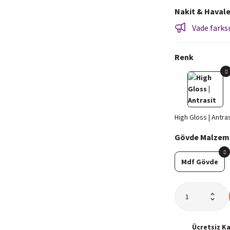
Nakit & Havale
Vade farksı
Renk
Gövde Malzem
Mdf Gövde
Ücretsiz
K