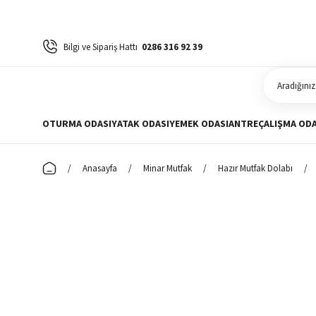
Bilgi ve Sipariş Hattı
0286 316 92 39
OTURMA ODASI
YATAK ODASI
YEMEK ODASI
ANTRE
ÇALIŞMA ODA
Anasayfa
Minar Mutfak
Hazır Mutfak Dolabı