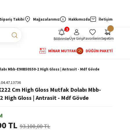
Sipariş Takibi
Mağazalarımız
Hakkımızda
İletişim
Üye Girişi
Favorilerim
Sepetim
Bildirimler
MİNAR MUTFAK
DÜĞÜN PAKETİ
labı Mbb-E90B50S50-2 High Gloss | Antrasit - Mdf Gövde
.04.47.13736
X222 Cm High Gloss Mutfak Dolabı Mbb-
 High Gloss | Antrasit - Mdf Gövde
M
90 TL
93.100,00 TL