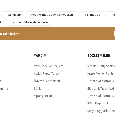
hazır dolap
modüler mutfak dolap modelleri
hazır mutfak
mut
i
hazır mutfak dolabı modelleri
R MİSİNİZ?
%100 Güvenli Alışveriş
Ücretsiz K
t SSl sertifikası ve 3D ödeme ile bilgileriniz güvende
Tüm ürünlerde ücret
YARDIM
SÖZLEŞMELER
İptal, İade ve Değişim
Mesafeli Satış Sözle
Yedek Parça Talebi
Kişisel Veriler Politik
z
Ödeme Seçenekleri
Genel Aydınlatma M
arımız
S.S.S.
Eletronik Ticari Ayd
Sipariş Sorgula
Çerez Aydınlatma M
KVKK Başvuru Form
Sosyal Uygunluk Pol