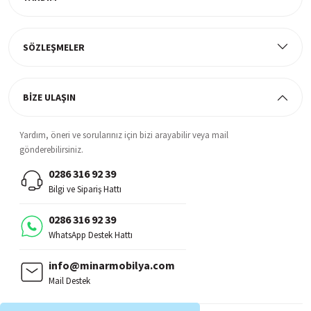
Müşteri Memnuniyeti
%100 müşteri memnuniyeti odaklı ve güvenilir hizmet anlayışı
SÖZLEŞMELER
BİZE ULAŞIN
Yardım, öneri ve sorularınız için bizi arayabilir veya mail
gönderebilirsiniz.
0286 316 92 39
Bilgi ve Sipariş Hattı
0286 316 92 39
WhatsApp Destek Hattı
info@minarmobilya.com
Mail Destek