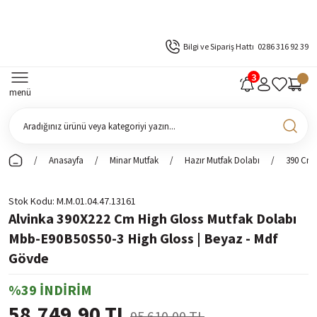
Bilgi ve Sipariş Hattı
0286 316 92 39
menü
Anasayfa
Minar Mutfak
Hazır Mutfak Dolabı
390 Cm 
Stok Kodu
M.M.01.04.47.13161
Alvinka 390X222 Cm High Gloss Mutfak Dolabı
Mbb-E90B50S50-3 High Gloss | Beyaz - Mdf
Gövde
%39 İNDİRİM
58.749,90 TL
95.610,00 TL