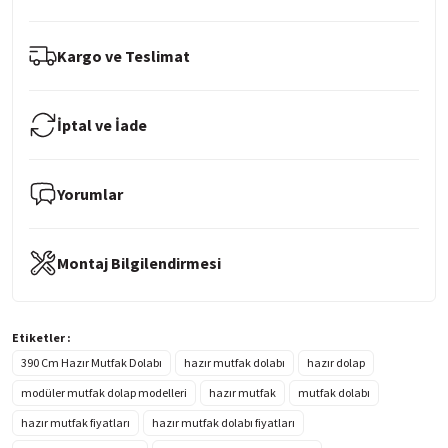
Kargo ve Teslimat
İptal ve İade
Yorumlar
Montaj Bilgilendirmesi
Etiketler :
390 Cm Hazır Mutfak Dolabı
hazır mutfak dolabı
hazır dolap
modüler mutfak dolap modelleri
hazır mutfak
mutfak dolabı
hazır mutfak fiyatları
hazır mutfak dolabı fiyatları