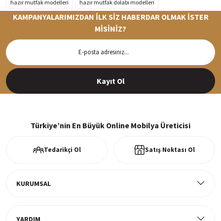
hazır mutfak modelleri
hazır mutfak dolabı modelleri
KAMPANYALARIMIZDAN İLK SİZ HABERDAR OLMAK İSTER
MİSİNİZ?
Hızlı Teslimat
Siparişleriniz en kısa sürede hazırlanarak kargoya verilir
Kayıt Ol
%100 Güvenli Alışveriş
256Bit SSl sertifikası ve 3D ödeme ile bilgileriniz güvende
Türkiye’nin En Büyük Online Mobilya Üreticisi
Tedarikçi Ol
Satış Noktası Ol
Ücretsiz Kargo
Tüm ürünlerde ücretsiz teslimat
KURUMSAL
YARDIM