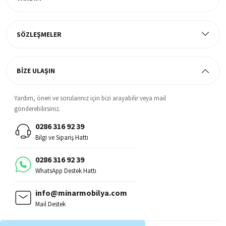
Müşteri Memnuniyeti
%100 müşteri memnuniyeti odaklı ve güvenilir hizmet anlayışı
SÖZLEŞMELER
BİZE ULAŞIN
Yardım, öneri ve sorularınız için bizi arayabilir veya mail
gönderebilirsiniz.
0286 316 92 39
Bilgi ve Sipariş Hattı
0286 316 92 39
WhatsApp Destek Hattı
info@minarmobilya.com
Mail Destek