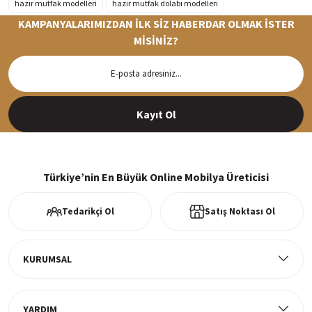
hazır mutfak modelleri
hazır mutfak dolabı modelleri
KAMPANYALARIMIZDAN İLK SİZ HABERDAR OLMAK İSTER
MİSİNİZ?
Hızlı Teslimat
Siparişleriniz en kısa sürede hazırlanarak kargoya verilir
Kayıt Ol
%100 Güvenli Alışveriş
256Bit SSl sertifikası ve 3D ödeme ile bilgileriniz güvende
Türkiye’nin En Büyük Online Mobilya Üreticisi
Tedarikçi Ol
Satış Noktası Ol
Ücretsiz Kargo
Tüm ürünlerde ücretsiz teslimat
KURUMSAL
YARDIM