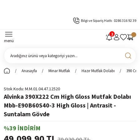
Bilgi ve Sipariş Hattı
0286 316 92 39
menü
Anasayfa
Minar Mutfak
Hazır Mutfak Dolabı
390 Cm 
Stok Kodu
M.M.01.04.47.12520
Alvinka 390X222 Cm High Gloss Mutfak Dolabı
Mbb-E90B60S40-3 High Gloss | Antrasit -
Suntalam Gövde
%39 İNDİRİM
49.099,90 TL
79.930,00 TL