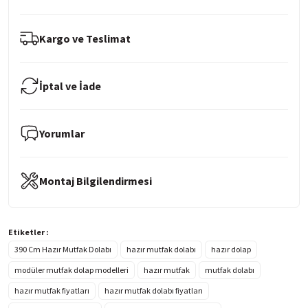
Kargo ve Teslimat
İptal ve İade
Yorumlar
Montaj Bilgilendirmesi
Etiketler :
390 Cm Hazır Mutfak Dolabı
hazır mutfak dolabı
hazır dolap
modüler mutfak dolap modelleri
hazır mutfak
mutfak dolabı
hazır mutfak fiyatları
hazır mutfak dolabı fiyatları