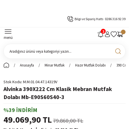
Bilgi ve Sipariş Hattı
0286 316 92 39
menü
Anasayfa
Minar Mutfak
Hazır Mutfak Dolabı
390 Cm 
Stok Kodu
M.M.01.04.47.14319V
Alvinka 390X222 Cm Klasik Mebran Mutfak
Dolabı Mb-E90S60S40-3
%39 İNDİRİM
49.069,90 TL
79.860,00 TL