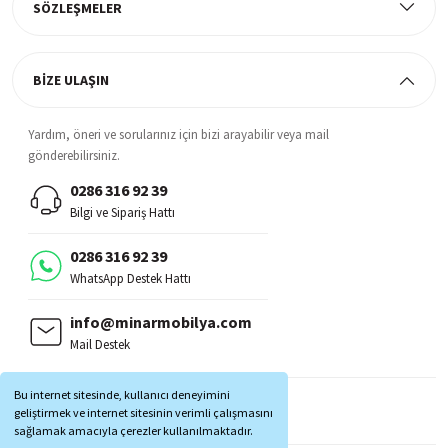
SÖZLEŞMELER
BİZE ULAŞIN
Yardım, öneri ve sorularınız için bizi arayabilir veya mail
gönderebilirsiniz.
0286 316 92 39
Bilgi ve Sipariş Hattı
0286 316 92 39
WhatsApp Destek Hattı
info@minarmobilya.com
Mail Destek
BİZİ TAKİP EDİN:
Bu internet sitesinde, kullanıcı deneyimini
MOBİL UYGULAMALAR:
geliştirmek ve internet sitesinin verimli çalışmasını
sağlamak amacıyla çerezler kullanılmaktadır.