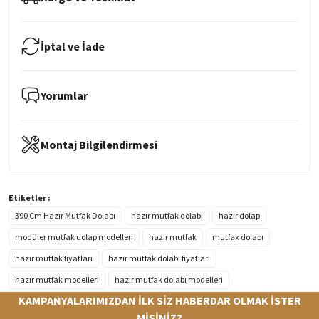
İptal ve İade
Yorumlar
Montaj Bilgilendirmesi
Etiketler :
390 Cm Hazır Mutfak Dolabı
hazır mutfak dolabı
hazır dolap
modüler mutfak dolap modelleri
hazır mutfak
mutfak dolabı
hazır mutfak fiyatları
hazır mutfak dolabı fiyatları
hazır mutfak modelleri
hazır mutfak dolabı modelleri
KAMPANYALARIMIZDAN İLK SİZ HABERDAR OLMAK İSTER
MİSİNİZ?