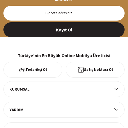
Hızlı Teslimat
Siparişleriniz en kısa sürede hazırlanarak kargoya verilir
Kayıt Ol
%100 Güvenli Alışveriş
256Bit SSl sertifikası ve 3D ödeme ile bilgileriniz güvende
Türkiye’nin En Büyük Online Mobilya Üreticisi
Tedarikçi Ol
Satış Noktası Ol
Ücretsiz Kargo
Tüm ürünlerde ücretsiz teslimat
KURUMSAL
YARDIM
Müşteri Memnuniyeti
%100 müşteri memnuniyeti odaklı ve güvenilir hizmet anlayışı