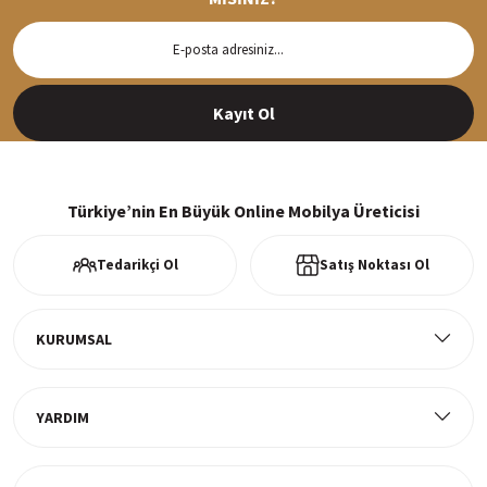
Hızlı Teslimat
Siparişleriniz en kısa sürede hazırlanarak kargoya verilir
Kayıt Ol
%100 Güvenli Alışveriş
256Bit SSl sertifikası ve 3D ödeme ile bilgileriniz güvende
Türkiye’nin En Büyük Online Mobilya Üreticisi
Tedarikçi Ol
Satış Noktası Ol
Ücretsiz Kargo
Tüm ürünlerde ücretsiz teslimat
KURUMSAL
YARDIM
Müşteri Memnuniyeti
%100 müşteri memnuniyeti odaklı ve güvenilir hizmet anlayışı