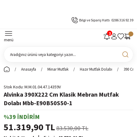
Bilgi ve Sipariş Hattı
0286 316 92 39
menü
Anasayfa
Minar Mutfak
Hazır Mutfak Dolabı
390 Cm 
Stok Kodu
M.M.01.04.47.14359V
Alvinka 390X222 Cm Klasik Mebran Mutfak
Dolabı Mbb-E90B50S50-1
%39 İNDİRİM
51.319,90 TL
83.530,00 TL