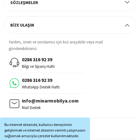
SÖZLEŞMELER
BİZE ULAŞIN
Yardım, öneri ve sorularınız için bizi arayabilir veya mail
gönderebilirsiniz.
0286 316 92 39
Bilgi ve Sipariş Hattı
0286 316 92 39
WhatsApp Destek Hattı
info@minarmobilya.com
Mail Destek
BİZİ TAKİP EDİN:
Bu internet sitesinde, kullanıcı deneyimini
MOBİL UYGULAMALAR:
geliştirmek ve internet sitesinin verimli çalışmasını
sağlamak amacıyla çerezler kullanılmaktadır.