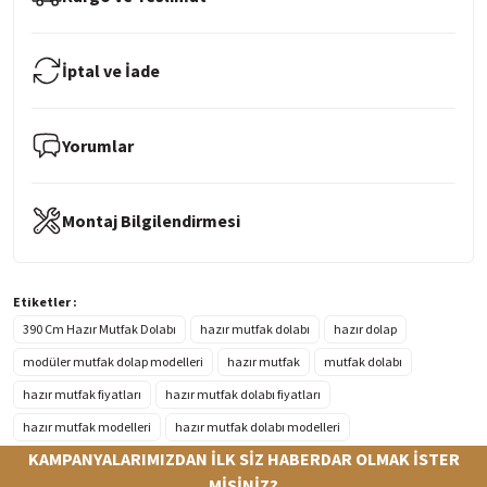
İptal ve İade
Yorumlar
Montaj Bilgilendirmesi
Etiketler :
390 Cm Hazır Mutfak Dolabı
hazır mutfak dolabı
hazır dolap
modüler mutfak dolap modelleri
hazır mutfak
mutfak dolabı
hazır mutfak fiyatları
hazır mutfak dolabı fiyatları
hazır mutfak modelleri
hazır mutfak dolabı modelleri
KAMPANYALARIMIZDAN İLK SİZ HABERDAR OLMAK İSTER
MİSİNİZ?