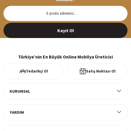
Hızlı Teslimat
Siparişleriniz en kısa sürede hazırlanarak kargoya verilir
Kayıt Ol
%100 Güvenli Alışveriş
256Bit SSl sertifikası ve 3D ödeme ile bilgileriniz güvende
Türkiye’nin En Büyük Online Mobilya Üreticisi
Tedarikçi Ol
Satış Noktası Ol
Ücretsiz Kargo
Tüm ürünlerde ücretsiz teslimat
KURUMSAL
YARDIM
Müşteri Memnuniyeti
%100 müşteri memnuniyeti odaklı ve güvenilir hizmet anlayışı