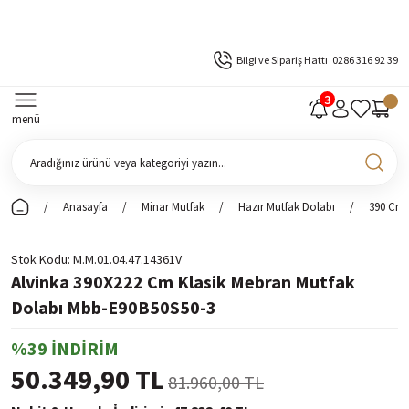
Bilgi ve Sipariş Hattı
0286 316 92 39
menü
Anasayfa
Minar Mutfak
Hazır Mutfak Dolabı
390 Cm 
Stok Kodu
M.M.01.04.47.14361V
Alvinka 390X222 Cm Klasik Mebran Mutfak
Dolabı Mbb-E90B50S50-3
%39 İNDİRİM
50.349,90 TL
81.960,00 TL