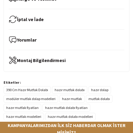
İptal ve İade
Yorumlar
Montaj Bilgilendirmesi
Etiketler :
390 Cm Hazır Mutfak Dolabı
hazır mutfak dolabı
hazır dolap
modüler mutfak dolap modelleri
hazır mutfak
mutfak dolabı
hazır mutfak fiyatları
hazır mutfak dolabı fiyatları
hazır mutfak modelleri
hazır mutfak dolabı modelleri
KAMPANYALARIMIZDAN İLK SİZ HABERDAR OLMAK İSTER
MİSİNİZ?