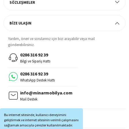
SÖZLEŞMELER
BİZE ULAŞIN
Yardım, öneri ve sorularınız için bizi arayabilir veya mail
gönderebilirsiniz.
0286 316 92 39
Bilgi ve Sipariş Hattı
0286 316 92 39
WhatsApp Destek Hattı
info@minarmobilya.com
Mail Destek
BİZİ TAKİP EDİN:
Bu internet sitesinde, kullanıcı deneyimini
MOBİL UYGULAMALAR:
geliştirmek ve internet sitesinin verimli çalışmasını
sağlamak amacıyla çerezler kullanılmaktadır.