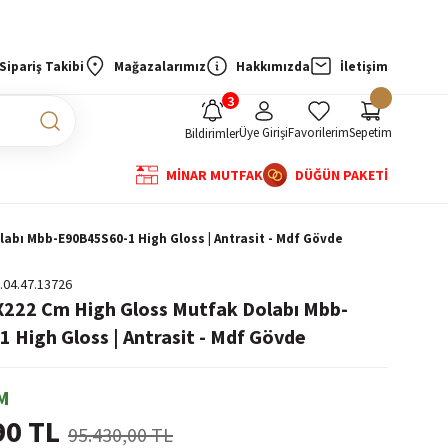
Sipariş Takibi
Mağazalarımız
Hakkımızda
İletişim
Üye Girişi
Favorilerim
Sepetim
Bildirimler
MİNAR MUTFAK
DÜĞÜN PAKETİ
labı Mbb-E90B45S60-1 High Gloss | Antrasit - Mdf Gövde
.04.47.13726
X222 Cm High Gloss Mutfak Dolabı Mbb-
 High Gloss | Antrasit - Mdf Gövde
M
90 TL
95.430,00 TL