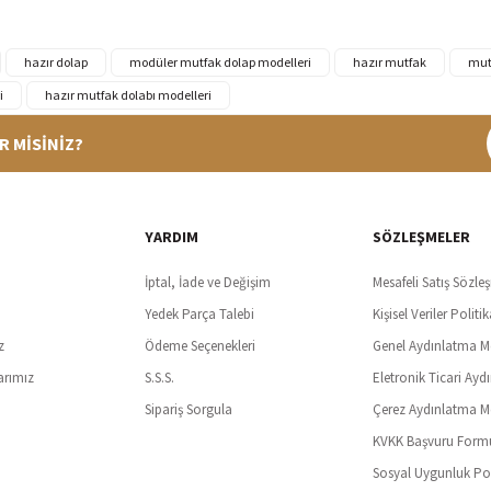
hazır dolap
modüler mutfak dolap modelleri
hazır mutfak
mut
i
hazır mutfak dolabı modelleri
R MİSİNİZ?
%100 Güvenli Alışveriş
Ücretsiz K
t SSl sertifikası ve 3D ödeme ile bilgileriniz güvende
Tüm ürünlerde ücret
YARDIM
SÖZLEŞMELER
İptal, İade ve Değişim
Mesafeli Satış Sözle
Yedek Parça Talebi
Kişisel Veriler Politik
z
Ödeme Seçenekleri
Genel Aydınlatma M
arımız
S.S.S.
Eletronik Ticari Ayd
Sipariş Sorgula
Çerez Aydınlatma M
KVKK Başvuru Form
Sosyal Uygunluk Pol