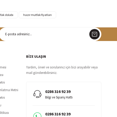
fak dolabı
hazır mutfak fiyatları
argo
siz teslimat
BİZE ULAŞIN
şmesi
Yardım, öneri ve sorularınız için bizi arayabilir veya
mail gönderebilirsiniz.
ası
etni
ınlatma Metni
0286 316 92 39
Bilgi ve Sipariş Hattı
etni
u
itikası
0286 316 92 39