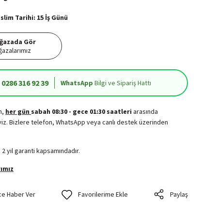
lim Tarihi: 15 İş Günü
ğazada Gör
azalarımız
0286 316 92 39
WhatsApp
Bilgi ve Sipariş Hattı
in,
her gün
sabah 08:30 - gece 01:30 saatleri
arasında
iz. Bizlere telefon, WhatsApp veya canlı destek üzerinden
.
 2 yıl garanti kapsamındadır.
ımız
ce Haber Ver
Paylaş