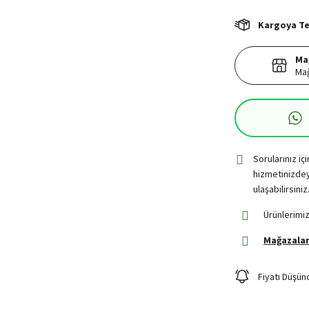
Kargoya Tes
Ma
Mağ
Sorularınız iç
hizmetinizdey
ulaşabilirsiniz
Ürünlerimiz
Mağazalar
Fiyatı Düşün