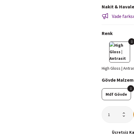
Nakit & Havale
Vade farksı
Renk
Gövde Malzem
Mdf Gövde
Ücretsiz
K