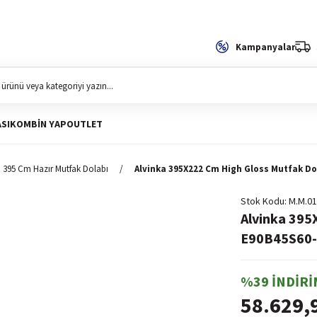
Kampanyalar
SI
KOMBIN YAP
OUTLET
395 Cm Hazır Mutfak Dolabı
Alvinka 395X222 Cm High Gloss Mutfak Do
Stok Kodu
M.M.01
Alvinka 395
E90B45S60-1
%39 İNDİRİ
58.629,