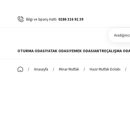
Bilgi ve Sipariş Hattı
0286 316 92 39
OTURMA ODASI
YATAK ODASI
YEMEK ODASI
ANTRE
ÇALIŞMA ODA
Anasayfa
Minar Mutfak
Hazır Mutfak Dolabı